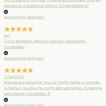
molto belle e comode. Qualità eccezionale. Stile ed
eleganza. Spedizione veloce. Consigliatissimo!
Acquirente verificato
Ieri
Tutto perfetto. Ritiro in negozio velocissimo.
Consigliato.
Acquirente verificato
Nuovi ribassi fino al 70%
Spedizioni garantite prima della
2 Giorni Fa
chiusura solo per gli ordini effettuati
Acquistato ballerine ‘mucca’ molto belle e comode ,
entro il 5/08
la taglia è quella che porto abitualmente, consegna
velocissima. Consigliato !!!’
APPROFITTANE ORA
Acquirente verificato