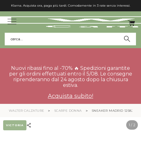
Klarna. Acquista ora, paga più tardi. Comodamente in 3 rate senza interessi.
cerca...
Nuovi ribassi fino al -70% 🔥 Spedizioni garantite
per gli ordini effettuati entro il 5/08. Le consegne
riprenderanno dal 24 agosto dopo la chiusura
estiva.
Acquista subito!
WALTER CALZATURE
SCARPE DONNA
SNEAKER MADRID 1258246
1
/ 2
VICTORIA