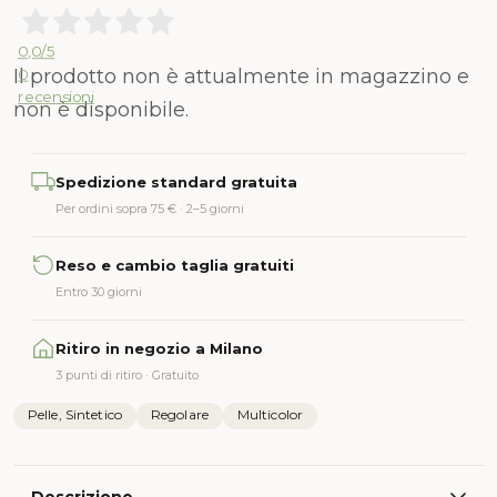
0,0
/5
Il prodotto non è attualmente in magazzino e
0
recensioni
non è disponibile.
Alternative:
Spedizione standard gratuita
Per ordini sopra 75 € · 2–5 giorni
Reso e cambio taglia gratuiti
Entro 30 giorni
Ritiro in negozio a Milano
3 punti di ritiro · Gratuito
Pelle, Sintetico
Regolare
Multicolor