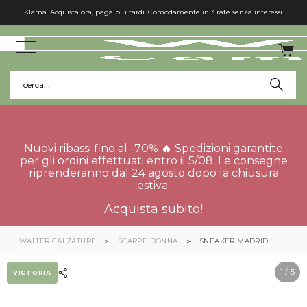
Klarna. Acquista ora, paga più tardi. Comodamente in 3 rate senza interessi.
cerca...
Nuovi ribassi fino al -70% 🔥 Spedizioni garantite
per gli ordini effettuati entro il 5/08. Le consegne
riprenderanno dal 24 agosto dopo la chiusura
estiva.
Acquista subito!
WALTER CALZATURE
SCARPE DONNA
SNEAKER MADRID
1
/ 5
VICTORIA