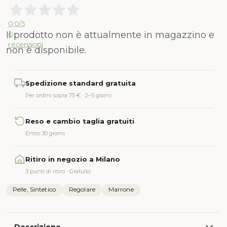
0,0
/5
Il prodotto non è attualmente in magazzino e
0
recensioni
non è disponibile.
Alternative:
Spedizione standard gratuita
Per ordini sopra 75 € · 2–5 giorni
Reso e cambio taglia gratuiti
Entro 30 giorni
Ritiro in negozio a Milano
3 punti di ritiro · Gratuito
Pelle, Sintetico
Regolare
Marrone