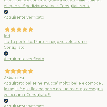
molto belle e comode. Qualità eccezionale. Stile ed
eleganza. Spedizione veloce. Consigliatissimo!
Acquirente verificato
Ieri
Tutto perfetto. Ritiro in negozio velocissimo.
Consigliato.
Acquirente verificato
Nuovi ribassi fino al 70%
Spedizioni garantite prima della
2 Giorni Fa
chiusura solo per gli ordini effettuati
Acquistato ballerine ‘mucca’ molto belle e comode ,
entro il 5/08
la taglia è quella che porto abitualmente, consegna
velocissima. Consigliato !!!’
APPROFITTANE ORA
Acquirente verificato