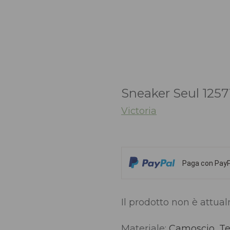
Sneaker Seul 1257
Victoria
Paga con PayPa
Il prodotto non è attua
Materiale:
Camoscio, Te
Alternative: