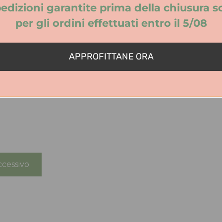
edizioni garantite prima della chiusura s
per gli ordini effettuati entro il 5/08
APPROFITTANE ORA
cessivo