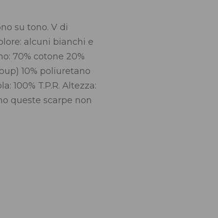
ono su tono. V di
olore: alcuni bianchi e
erno: 70% cotone 20%
oup) 10% poliuretano
a: 100% T.P.R. Altezza:
ono queste scarpe non