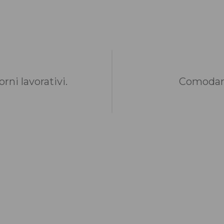
rni lavorativi.
Comodame