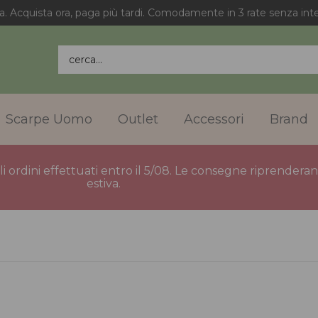
a. Acquista ora, paga più tardi. Comodamente in 3 rate senza inte
cerca...
Scarpe Uomo
Outlet
Accessori
Brand
gli ordini effettuati entro il 5/08. Le consegne riprender
estiva.