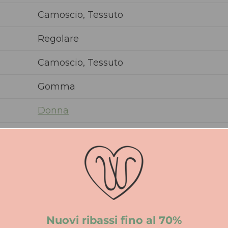
Camoscio, Tessuto
Regolare
Camoscio, Tessuto
Gomma
Donna
PE
3 cm
Nuovi ribassi fino al 70%