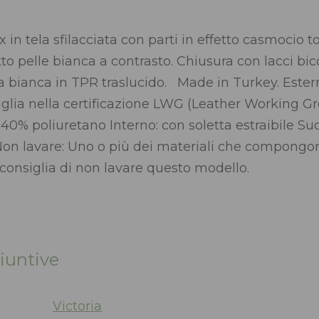
in tela sfilacciata con parti in effetto casmocio t
etto pelle bianca a contrasto. Chiusura con lacci bic
ola bianca in TPR traslucido. Made in Turkey. Est
glia nella certificazione LWG (Leather Working Gr
40% poliuretano Interno: con soletta estraibile Suol
Non lavare: Uno o più dei materiali che compong
i consiglia di non lavare questo modello.
iuntive
Victoria