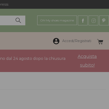
ressi.
Oh! My shoes magazine
Accedi/Registrati
Acquista
anno dal 24 agosto dopo la chiusura
subito!