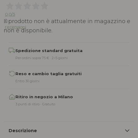
0,0
/5
Il prodotto non è attualmente in magazzino e
0
recensioni
non è disponibile.
Alternative:
Spedizione standard gratuita
Per ordini sopra 75 € · 2–5 giorni
Reso e cambio taglia gratuiti
Entro 30 giorni
Ritiro in negozio a Milano
3 punti di ritiro · Gratuito
Descrizione