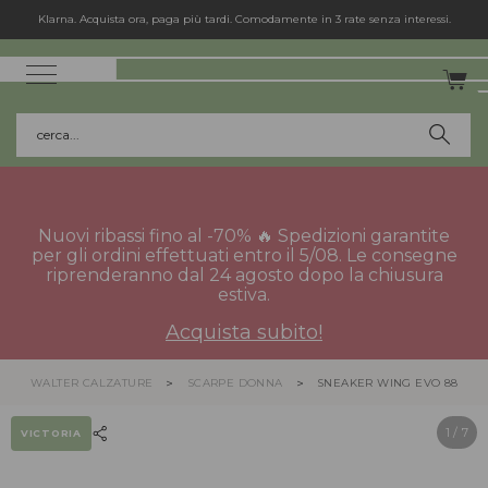
Klarna. Acquista ora, paga più tardi. Comodamente in 3 rate senza interessi.
cerca...
Nuovi ribassi fino al -70% 🔥 Spedizioni garantite
per gli ordini effettuati entro il 5/08. Le consegne
riprenderanno dal 24 agosto dopo la chiusura
estiva.
Acquista subito!
WALTER CALZATURE
SCARPE DONNA
SNEAKER WING EVO 8811100
1
/ 7
VICTORIA