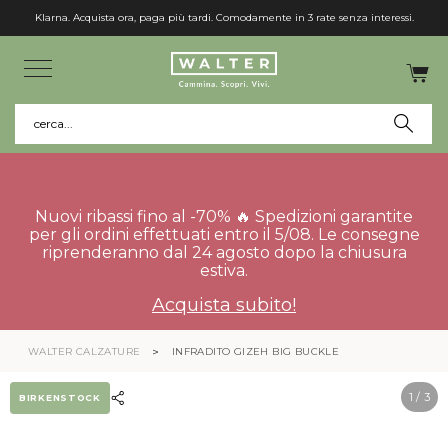
Klarna. Acquista ora, paga più tardi. Comodamente in 3 rate senza interessi.
cerca...
Nuovi ribassi fino al -70% 🔥 Spedizioni garantite
per gli ordini effettuati entro il 5/08. Le consegne
riprenderanno dal 24 agosto dopo la chiusura
estiva.
Acquista subito!
WALTER CALZATURE
INFRADITO GIZEH BIG BUCKLE
1
/ 3
BIRKENSTOCK