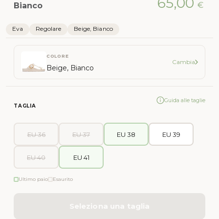
65,00
€
Bianco
Eva
Regolare
Beige, Bianco
COLORE
Cambia
Beige, Bianco
Guida alle taglie
TAGLIA
EU 36
EU 37
EU 38
EU 39
EU 40
EU 41
Ultimo paio
Esaurito
Seleziona una taglia