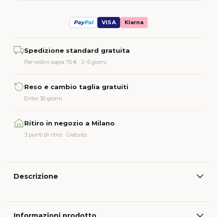
Pay
Pal
VISA
Klarna
Alternative:
Spedizione standard gratuita
Per ordini sopra 75 € · 2–5 giorni
Reso e cambio taglia gratuiti
Entro 30 giorni
Ritiro in negozio a Milano
3 punti di ritiro · Gratuito
Descrizione
Informazioni prodotto