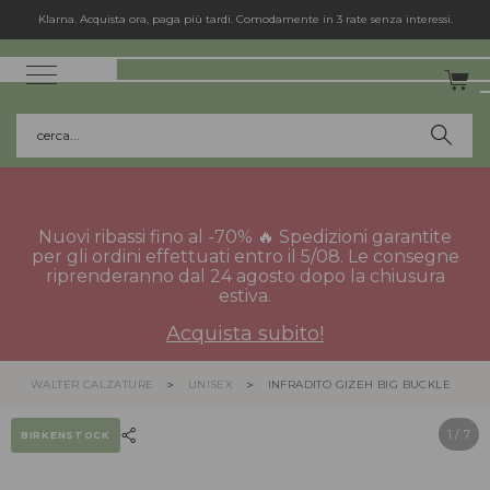
Klarna. Acquista ora, paga più tardi. Comodamente in 3 rate senza interessi.
cerca...
Nuovi ribassi fino al -70% 🔥 Spedizioni garantite
per gli ordini effettuati entro il 5/08. Le consegne
riprenderanno dal 24 agosto dopo la chiusura
estiva.
Acquista subito!
WALTER CALZATURE
UNISEX
INFRADITO GIZEH BIG BUCKLE
1
/ 7
BIRKENSTOCK