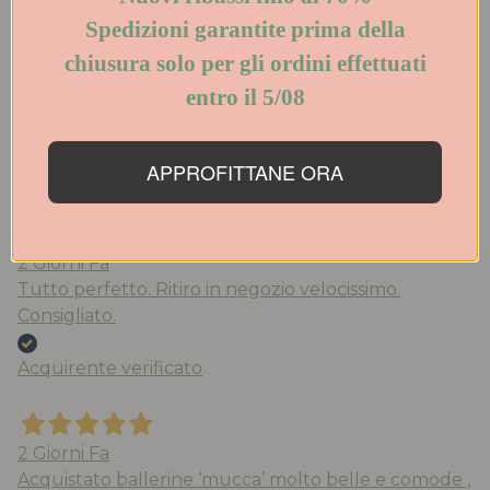
Spedizioni garantite prima della
Ieri
chiusura solo per gli ordini
Acquisto da anni le scarpe di Walter che trovo
effettuati entro il 5/08
molto belle e comode. Qualità eccezionale. Stile ed
eleganza. Spedizione veloce. Consigliatissimo!
APPROFITTANE ORA
Acquirente verificato
2 Giorni Fa
Tutto perfetto. Ritiro in negozio velocissimo.
Consigliato.
Acquirente verificato
2 Giorni Fa
Acquistato ballerine ‘mucca’ molto belle e comode ,