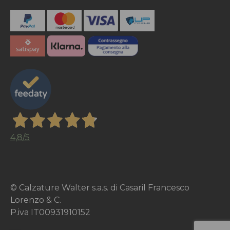
4,8
/5
© Calzature Walter s.a.s. di Casaril Francesco
Lorenzo & C.
P.iva IT00931910152