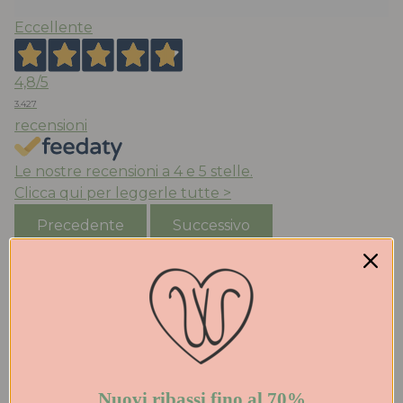
Eccellente
4,8
/5
3.427
recensioni
Le nostre recensioni a 4 e 5 stelle.
Clicca qui per leggerle tutte >
Precedente
Successivo
Oggi
Negozio con una vasta scelta di scarpe
Acquirente verificato
Nuovi ribassi fino al 70%