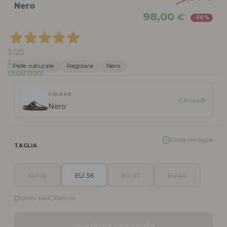
Nero
Il
Il
98,00
€
-30%
prezzo
pr
originale
att
era:
è:
5,0
/5
140,00 €.
98,
1
Pelle naturale
Regolare
Nero
recensioni
COLORE
Cambia
Nero
Guida alle taglie
TAGLIA
EU 35
EU 36
EU 37
EU 40
Ultimo paio
Esaurito
Seleziona una taglia