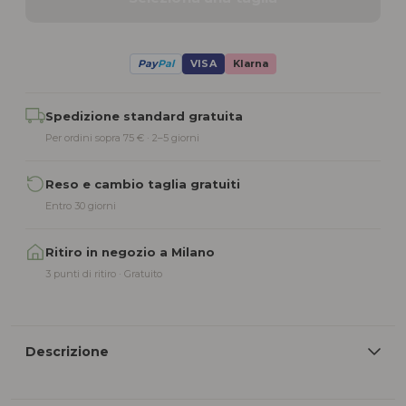
Pay
Pal
VISA
Klarna
Alternative:
Spedizione standard gratuita
Per ordini sopra 75 € · 2–5 giorni
Reso e cambio taglia gratuiti
Entro 30 giorni
Ritiro in negozio a Milano
3 punti di ritiro · Gratuito
Descrizione