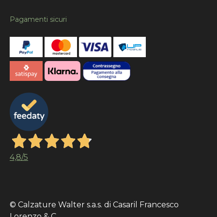
Pagamenti sicuri
4,8
/5
© Calzature Walter s.a.s. di Casaril Francesco
Lorenzo & C.