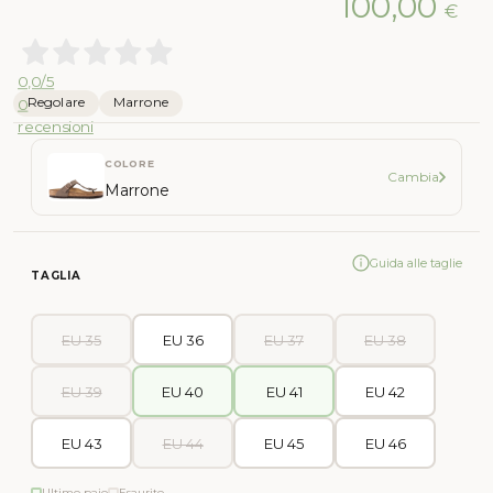
100,00
€
0,0
/5
Regolare
Marrone
0
recensioni
COLORE
Cambia
Marrone
Guida alle taglie
TAGLIA
EU 35
EU 36
EU 37
EU 38
EU 39
EU 40
EU 41
EU 42
EU 43
EU 44
EU 45
EU 46
Ultimo paio
Esaurito