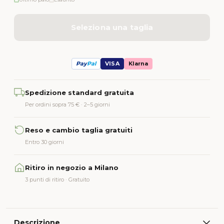
Seleziona una taglia
Pay
Pal
VISA
Klarna
Alternative:
Spedizione standard gratuita
Per ordini sopra 75 € · 2–5 giorni
Reso e cambio taglia gratuiti
Entro 30 giorni
Ritiro in negozio a Milano
3 punti di ritiro · Gratuito
Descrizione