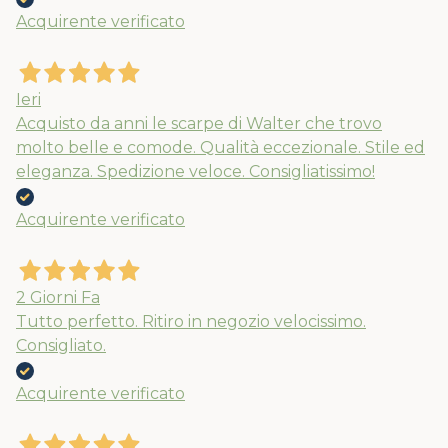
Acquirente verificato
Nuovi ribassi fino al 70%
Spedizioni garantite prima della
chiusura solo per gli ordini effettuati
Ieri
entro il 5/08
Acquisto da anni le scarpe di Walter che trovo
molto belle e comode. Qualità eccezionale. Stile ed
eleganza. Spedizione veloce. Consigliatissimo!
APPROFITTANE ORA
Acquirente verificato
2 Giorni Fa
Tutto perfetto. Ritiro in negozio velocissimo.
Consigliato.
Acquirente verificato