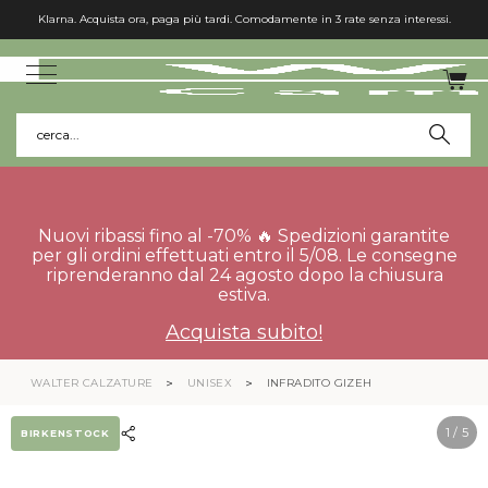
Klarna. Acquista ora, paga più tardi. Comodamente in 3 rate senza interessi.
cerca...
Nuovi ribassi fino al -70% 🔥 Spedizioni garantite
per gli ordini effettuati entro il 5/08. Le consegne
riprenderanno dal 24 agosto dopo la chiusura
estiva.
Acquista subito!
WALTER CALZATURE
UNISEX
INFRADITO GIZEH
1
/ 5
BIRKENSTOCK