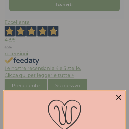
Eccellente
4,8
/5
3.426
recensioni
Le nostre recensioni a 4 e 5 stelle.
Clicca qui per leggerle tutte >
Precedente
Successivo
Ieri
Acquisto da anni le scarpe di Walter che trovo
molto belle e comode. Qualità eccezionale. Stile ed