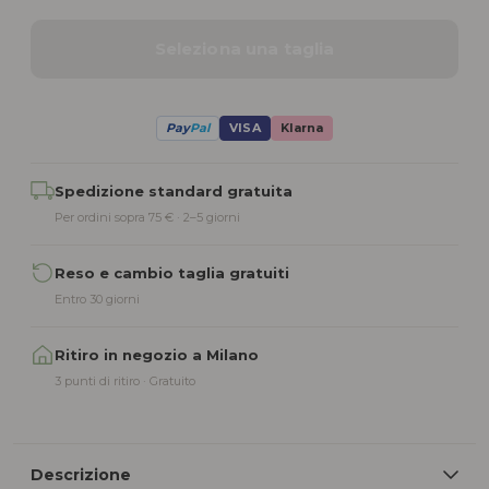
Seleziona una taglia
Pay
Pal
VISA
Klarna
Alternative:
Spedizione standard gratuita
Per ordini sopra 75 € · 2–5 giorni
Reso e cambio taglia gratuiti
Entro 30 giorni
Ritiro in negozio a Milano
3 punti di ritiro · Gratuito
Descrizione