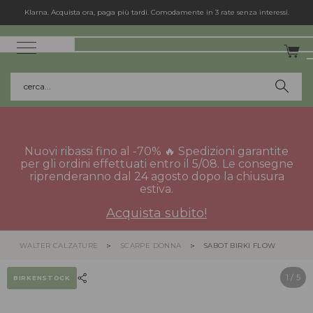
Klarna. Acquista ora, paga più tardi. Comodamente in 3 rate senza interessi.
cerca...
Nuovi ribassi fino al -70% 🔥 Spedizioni garantite
per gli ordini effettuati entro il 5/08. Le consegne
riprenderanno dal 24 agosto dopo la chiusura
estiva.
Acquista subito!
WALTER CALZATURE
SCARPE DONNA
SABOT BIRKI FLOW
1
/ 5
BIRKENSTOCK