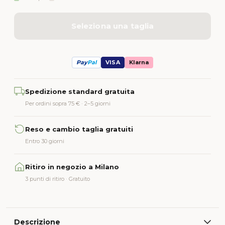
Seleziona una taglia
Pay
Pal
VISA
Klarna
Alternative:
Spedizione standard gratuita
Per ordini sopra 75 € · 2–5 giorni
Reso e cambio taglia gratuiti
Entro 30 giorni
Ritiro in negozio a Milano
3 punti di ritiro · Gratuito
Descrizione