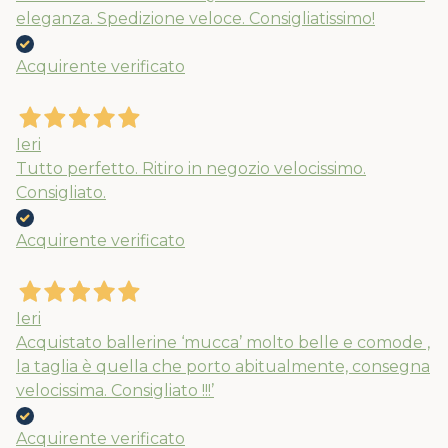
eleganza. Spedizione veloce. Consigliatissimo!
Nuovi ribassi fino al 70%
Acquirente verificato
Spedizioni garantite prima della
chiusura solo per gli ordini effettuati
entro il 5/08
Ieri
Tutto perfetto. Ritiro in negozio velocissimo.
Consigliato.
APPROFITTANE ORA
Acquirente verificato
Ieri
Acquistato ballerine ‘mucca’ molto belle e comode ,
la taglia è quella che porto abitualmente, consegna
velocissima. Consigliato !!!’
Acquirente verificato