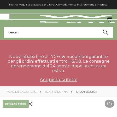
Klarna. Acquista ora, paga più tardi. Comodamente in 3 rate senza interessi.
cerca...
Nuovi ribassi fino al -70% 🔥 Spedizioni garantite
per gli ordini effettuati entro il 5/08. Le consegne
riprenderanno dal 24 agosto dopo la chiusura
estiva.
Acquista subito!
WALTER CALZATURE
SCARPE DONNA
SABOT BOSTON
1
/ 5
BIRKENSTOCK