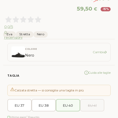
Il
Il
59,50
€
-15%
prezzo
pr
originale
att
era:
è:
0,0
/5
70,00 €.
59,
0
Eva
Stretta
Nero
recensioni
COLORE
Cambia
Nero
Guida alle taglie
TAGLIA
Calzata stretta — si consiglia una taglia in più
EU 37
EU 38
EU 40
EU 41
Ultimo paio
Esaurito