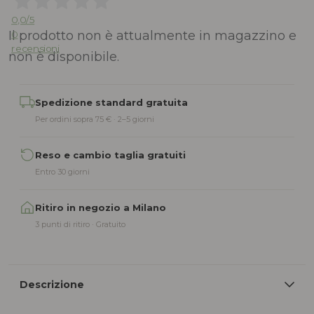
0,0
/5
Il prodotto non è attualmente in magazzino e
0
recensioni
non è disponibile.
Alternative:
Spedizione standard gratuita
Per ordini sopra 75 € · 2–5 giorni
Reso e cambio taglia gratuiti
Entro 30 giorni
Ritiro in negozio a Milano
3 punti di ritiro · Gratuito
Descrizione