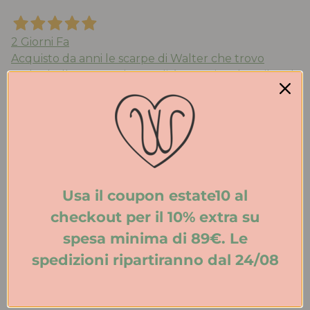
2 Giorni Fa
Acquisto da anni le scarpe di Walter che trovo
molto belle e comode. Qualità eccezionale. Stile ed
eleganza. Spedizione veloce. Consigliatissimo!
Acquirente verificato
3 Giorni Fa
Usa il coupon estate10 al
Tutto perfetto. Ritiro in negozio velocissimo.
Consigliato.
checkout per il 10% extra su
spesa minima di 89€. Le
Acquirente verificato
spedizioni ripartiranno dal 24/08
3 Giorni Fa