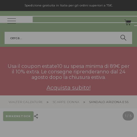
Spedizione gratuita in Italia per gli ordini superiori a 75€.
cerca...
Usa il coupon estate10 su spesa minima di 89€ per
il 10% extra. Le consegne riprenderanno dal 24
agosto dopo la chiusura estiva.
Acquista subito!
WALTER CALZATURE
SCARPE DONNA
SANDALO ARIZONA ESSENTI
1
/ 5
BIRKENSTOCK