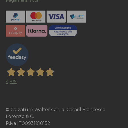
Pagamenti sicuri
4,8
/5
© Calzature Walter s.a.s. di Casaril Francesco
Lorenzo & C.
P.iva IT00931910152