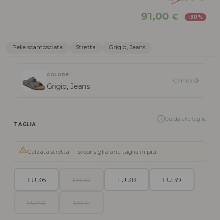
Il
Il
91,00
€
-30%
prezzo
pr
originale
att
era:
è:
Pelle scamosciata
Stretta
Grigio, Jeans
130,00 €.
91,
COLORE
Cambia
Grigio, Jeans
Guida alle taglie
TAGLIA
Calzata stretta — si consiglia una taglia in più
EU 36
EU 37
EU 38
EU 39
EU 40
EU 41