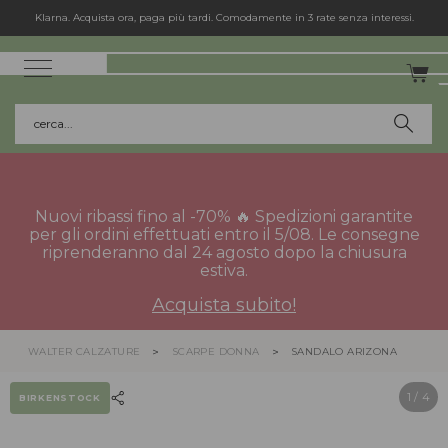
Klarna. Acquista ora, paga più tardi. Comodamente in 3 rate senza interessi.
cerca...
Nuovi ribassi fino al -70% 🔥 Spedizioni garantite
per gli ordini effettuati entro il 5/08. Le consegne
riprenderanno dal 24 agosto dopo la chiusura
estiva.
Acquista subito!
WALTER CALZATURE
SCARPE DONNA
SANDALO ARIZONA
1
/ 4
BIRKENSTOCK