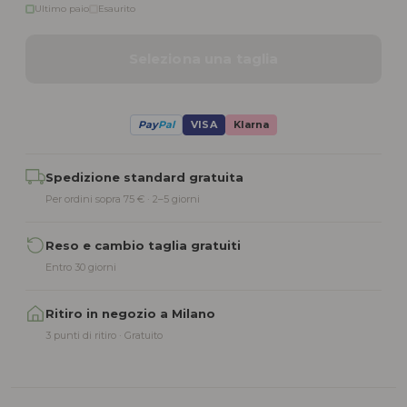
Ultimo paio
Esaurito
Seleziona una taglia
Pay
Pal
VISA
Klarna
Alternative:
Spedizione standard gratuita
Per ordini sopra 75 € · 2–5 giorni
Reso e cambio taglia gratuiti
Entro 30 giorni
Ritiro in negozio a Milano
3 punti di ritiro · Gratuito