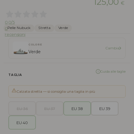
125,00
€
0,0
/5
Pelle Nubuck
Stretta
Verde
0
recensioni
COLORE
Cambia
Verde
Guida alle taglie
TAGLIA
Calzata stretta — si consiglia una taglia in più
EU 36
EU 37
EU 38
EU 39
EU 40