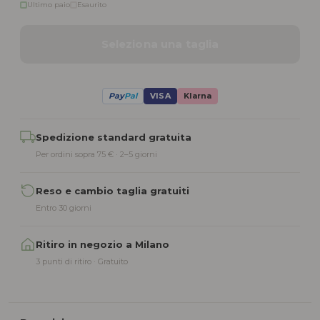
Ultimo paio
Esaurito
Seleziona una taglia
Pay
Pal
VISA
Klarna
Alternative:
Spedizione standard gratuita
Per ordini sopra 75 € · 2–5 giorni
Reso e cambio taglia gratuiti
Entro 30 giorni
Ritiro in negozio a Milano
3 punti di ritiro · Gratuito