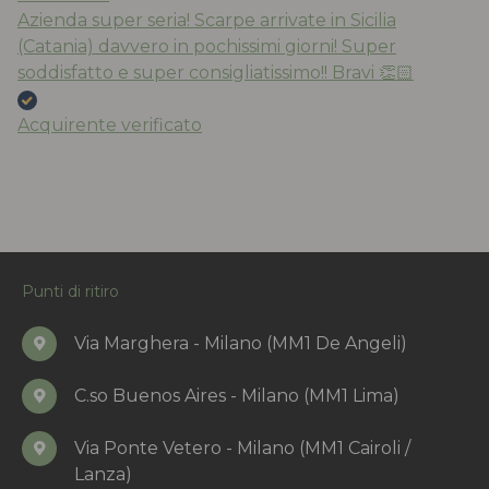
Azienda super seria! Scarpe arrivate in Sicilia
(Catania) davvero in pochissimi giorni! Super
soddisfatto e super consigliatissimo!! Bravi 👏🏻
Acquirente verificato
Punti di ritiro
Via Marghera - Milano (MM1 De Angeli)
C.so Buenos Aires - Milano (MM1 Lima)
Via Ponte Vetero - Milano (MM1 Cairoli /
Lanza)