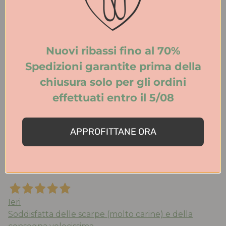
la taglia è quella che porto abitualmente, consegna
velocissima. Consigliato !!!’
Acquirente verificato
Nuovi ribassi fino al 70%
Spedizioni garantite prima della
Oggi
chiusura solo per gli ordini
Le scarpe sono bellissime e molto ben rifinite,
effettuati entro il 5/08
aspetto di alta classe. Per la qualità dei materiali e le
rifiniture non hanno nulla da inviare a marchi molto
più costosi e blasonati. Le consiglio vivamente.
APPROFITTANE ORA
Ottimi anche il servizio clienti e la spedizione
Acquirente verificato
Ieri
Soddisfatta delle scarpe (molto carine) e della