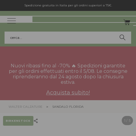
Spedizione gratuita in Italia per gli ordini superiori a 75€.
cerca...
Nuovi ribassi fino al -70% 🔥 Spedizioni garantite
per gli ordini effettuati entro il 5/08. Le consegne
riprenderanno dal 24 agosto dopo la chiusura
estiva.
Acquista subito!
WALTER CALZATURE
SANDALO FLORIDA
1
/ 5
BIRKENSTOCK