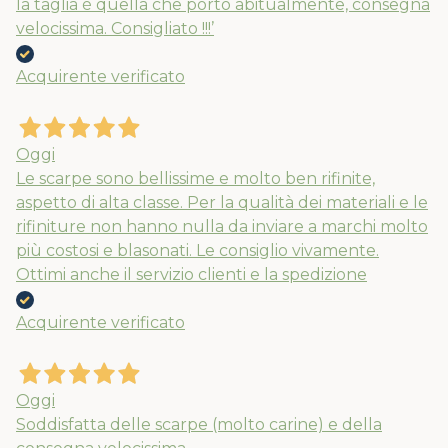
la taglia è quella che porto abitualmente, consegna
velocissima. Consigliato !!!’
Acquirente verificato
Nuovi ribassi fino al 70%
Spedizioni garantite prima della
chiusura solo per gli ordini effettuati
Oggi
entro il 5/08
Le scarpe sono bellissime e molto ben rifinite,
aspetto di alta classe. Per la qualità dei materiali e le
rifiniture non hanno nulla da inviare a marchi molto
APPROFITTANE ORA
più costosi e blasonati. Le consiglio vivamente.
Ottimi anche il servizio clienti e la spedizione
Acquirente verificato
Oggi
Soddisfatta delle scarpe (molto carine) e della