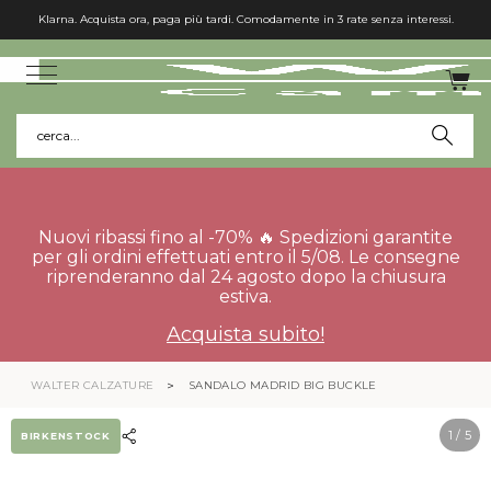
Klarna. Acquista ora, paga più tardi. Comodamente in 3 rate senza interessi.
cerca...
Nuovi ribassi fino al -70% 🔥 Spedizioni garantite
per gli ordini effettuati entro il 5/08. Le consegne
riprenderanno dal 24 agosto dopo la chiusura
estiva.
Acquista subito!
WALTER CALZATURE
SANDALO MADRID BIG BUCKLE
1
/ 5
BIRKENSTOCK