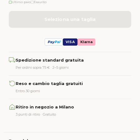
Ultimo paio
Esaurito
Seleziona una taglia
Pay
Pal
VISA
Klarna
Alternative:
Spedizione standard gratuita
Per ordini sopra 75 € · 2–5 giorni
Reso e cambio taglia gratuiti
Entro 30 giorni
Ritiro in negozio a Milano
3 punti di ritiro · Gratuito