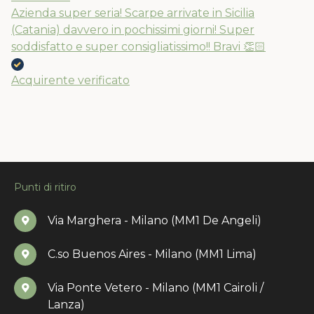
Azienda super seria! Scarpe arrivate in Sicilia
(Catania) davvero in pochissimi giorni! Super
soddisfatto e super consigliatissimo!! Bravi 👏🏻
Acquirente verificato
Punti di ritiro
Via Marghera - Milano (MM1 De Angeli)
C.so Buenos Aires - Milano (MM1 Lima)
Via Ponte Vetero - Milano (MM1 Cairoli /
Lanza)