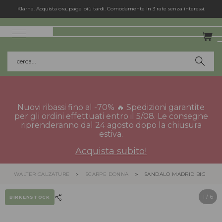
Spedizione gratuita in Italia per gli ordini superiori a 75€.
cerca...
Nuovi ribassi fino al -70% 🔥 Spedizioni garantite
per gli ordini effettuati entro il 5/08. Le consegne
riprenderanno dal 24 agosto dopo la chiusura
estiva.
Acquista subito!
WALTER CALZATURE
SCARPE DONNA
SANDALO MADRID BIG BUC
1
/ 6
BIRKENSTOCK