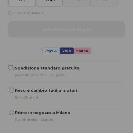
Ultimo paio
Esaurito
Seleziona una taglia
Pay
Pal
VISA
Klarna
Alternative:
Spedizione standard gratuita
Per ordini sopra 75 € · 2–5 giorni
Reso e cambio taglia gratuiti
Entro 30 giorni
Ritiro in negozio a Milano
3 punti di ritiro · Gratuito