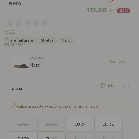
Nero
Il
Il
112,00
€
-20%
prezzo
pr
originale
att
era:
è:
0,0
/5
140,00 €.
112
0
Pelle naturale
Stretta
Nero
recensioni
COLORE
Cambia
Nero
Guida alle taglie
TAGLIA
Calzata stretta — si consiglia una taglia in più
EU 35
EU 36
EU 37
EU 38
EU 39
EU 40
EU 41
EU 42