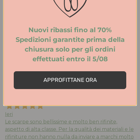
Tutto perfetto. Ritiro in negozio velocissimo.
Consigliato.
Acquirente verificato
Nuovi ribassi fino al 70%
Spedizioni garantite prima della
chiusura solo per gli ordini
Ieri
effettuati entro il 5/08
Acquistato ballerine ‘mucca’ molto belle e comode ,
la taglia è quella che porto abitualmente, consegna
velocissima. Consigliato !!!’
APPROFITTANE ORA
Acquirente verificato
Ieri
Le scarpe sono bellissime e molto ben rifinite,
aspetto di alta classe. Per la qualità dei materiali e le
rifiniture non hanno nulla da inviare a marchi molto