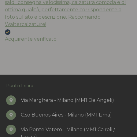
saldi: consegna velocissima, calzatura comoda e di
ottima qualità, perfettamente corrispondente a
foto sul sito e descrizione. Raccomando
Waltercalzature!
Acquirente verificato
Punti di ritiro
Via Marghera - Milano (MM1 De Angeli)
C.so Buenos Aires - Milano (MM1 Lima)
Via Ponte Vetero - Milano (MM1 Cairoli /
Lanza)