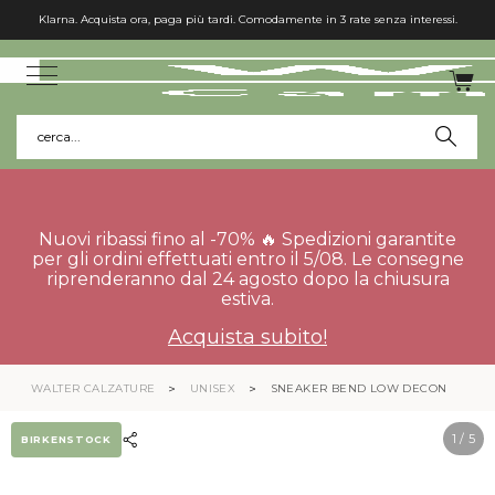
Klarna. Acquista ora, paga più tardi. Comodamente in 3 rate senza interessi.
cerca...
Nuovi ribassi fino al -70% 🔥 Spedizioni garantite
per gli ordini effettuati entro il 5/08. Le consegne
riprenderanno dal 24 agosto dopo la chiusura
estiva.
Acquista subito!
WALTER CALZATURE
UNISEX
SNEAKER BEND LOW DECON
1
/ 5
BIRKENSTOCK