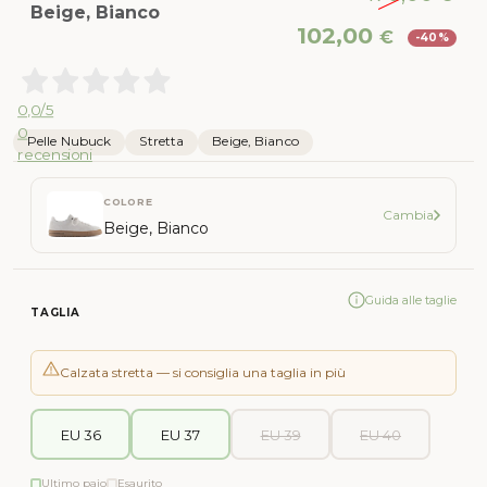
Beige, Bianco
Il
Il
102,00
€
-40%
prezzo
pr
originale
att
era:
è:
0,0
/5
170,00 €.
102
0
Pelle Nubuck
Stretta
Beige, Bianco
recensioni
COLORE
Cambia
Beige, Bianco
Guida alle taglie
TAGLIA
Calzata stretta — si consiglia una taglia in più
EU 36
EU 37
EU 39
EU 40
Ultimo paio
Esaurito