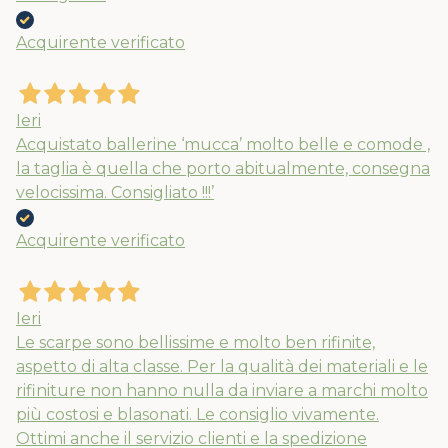
Acquirente verificato
Nuovi ribassi fino al 70%
Spedizioni garantite prima della
Ieri
chiusura solo per gli ordini effettuati
Acquistato ballerine ‘mucca’ molto belle e comode ,
entro il 5/08
la taglia è quella che porto abitualmente, consegna
velocissima. Consigliato !!!’
APPROFITTANE ORA
Acquirente verificato
Ieri
Le scarpe sono bellissime e molto ben rifinite,
aspetto di alta classe. Per la qualità dei materiali e le
rifiniture non hanno nulla da inviare a marchi molto
più costosi e blasonati. Le consiglio vivamente.
Ottimi anche il servizio clienti e la spedizione