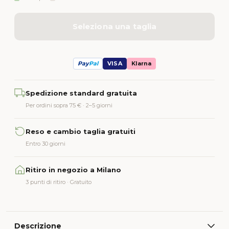
Seleziona una taglia
Pay
Pal
VISA
Klarna
Alternative:
Spedizione standard gratuita
Per ordini sopra 75 € · 2–5 giorni
Reso e cambio taglia gratuiti
Entro 30 giorni
Ritiro in negozio a Milano
3 punti di ritiro · Gratuito
Descrizione