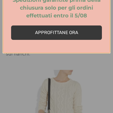
chiusura solo per gli ordini
effettuati entro il 5/08
Se il punto vita è un vostro punto debole
potete comunque evitare di esporlo e
APPROFITTANE ORA
abbinare la vostra minigonna scozzese
tartan ad un maglione che cade morbido
sui fianchi.