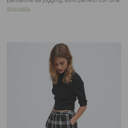
pantalone da jogging; sono perfetti con una
stringata
.