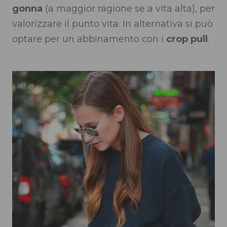
gonna
(a maggior ragione se a vita alta), per
valorizzare il punto vita. In alternativa si può
optare per un abbinamento con i
crop pull
.