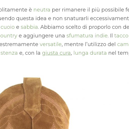
olitamente è
neutra
per rimanere il più possibile fe
guendo questa idea e non snaturarli eccessivamente
,
cuoio
e
sabbia
. Abbiamo scelto di proporlo con d
country
e aggiungere una
sfumatura indie
. Il
tacco
estremamente
versatile
, mentre l’utilizzo del
camo
istenza
e, con la
giusta cura
,
lunga durata
nel tem