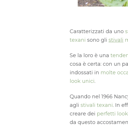
Caratterizzati da uno
s
texani
sono gli
stivali
m
Se la loro è una
tenden
cosa è certa: con un pa
indossati in
molte occa
look unici
.
Quando nel 1966 Nanc
agli
stivali texani
.
In ef
creare dei
perfetti look
da questo accostamen