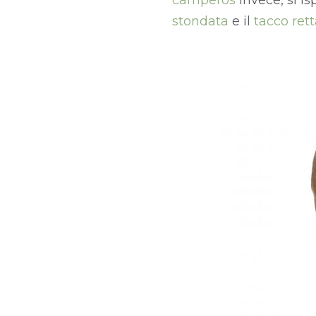
camperos
invece, si is
stondata
e il
tacco ret