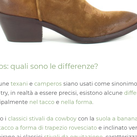
: quali sono le differenze?
mune
texani
e
camperos
siano usati come sinonimo 
ntry, in realtà a essere precisi, esistono alcune
diff
cipalmente
nel tacco
e
nella forma
.
o i
classici stivali da cowboy
con la
suola a banan
tacco a forma di trapezio rovesciato
e inclinato vers