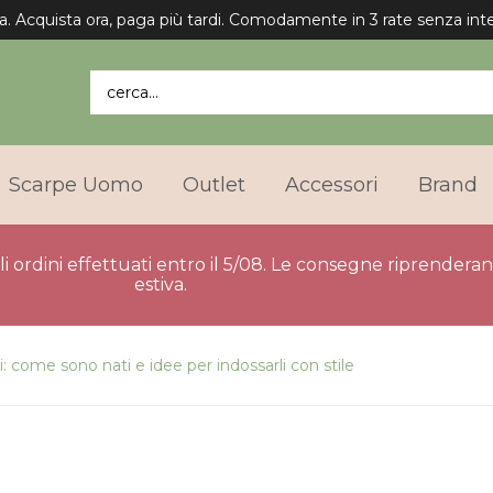
Spedizione gratuita in Italia per gli ordini superiori a 75€.
cerca...
Scarpe Uomo
Outlet
Accessori
Brand
gli ordini effettuati entro il 5/08. Le consegne riprender
estiva.
ni: come sono nati e idee per indossarli con stile