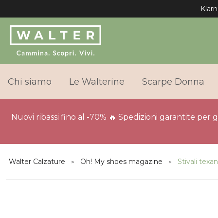
Chi siamo
Le Walterine
Scarpe Donna
Nuovi ribassi fino al -70% 🔥 Spedizioni garantite per 
Walter Calzature
Oh! My shoes magazine
Stivali texa