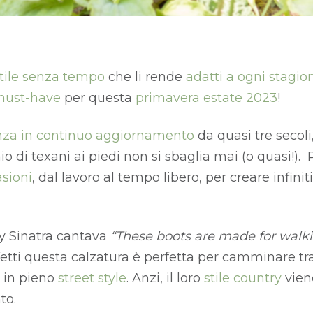
tile senza tempo
che li rende
adatti a ogni stagio
ust-have
per questa
primavera estate 2023
!
za in continuo aggiornamento
da quasi tre secol
io di texani ai piedi non si sbaglia mai (o quasi!)
sioni
, dal lavoro al tempo libero, per creare infini
y Sinatra cantava
“These boots are made for walk
fetti questa calzatura è perfetta per camminare tra 
in pieno
street style
. Anzi, il loro
stile country
vien
to.