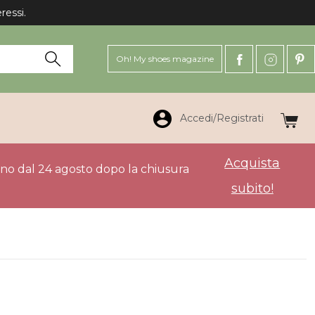
Oh! My shoes magazine
Accedi/Registrati
Acquista
anno dal 24 agosto dopo la chiusura
subito!