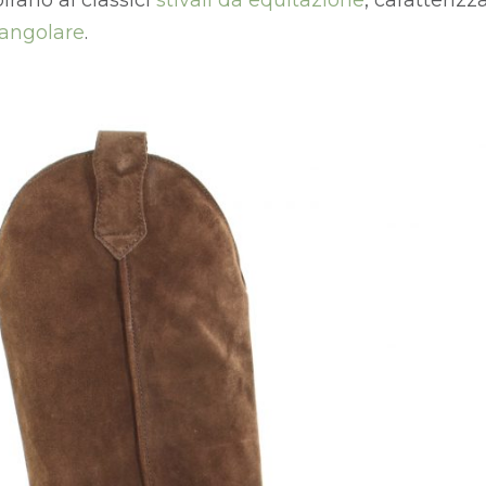
pirano ai classici
stivali da equitazione
, caratterizz
tangolare
.