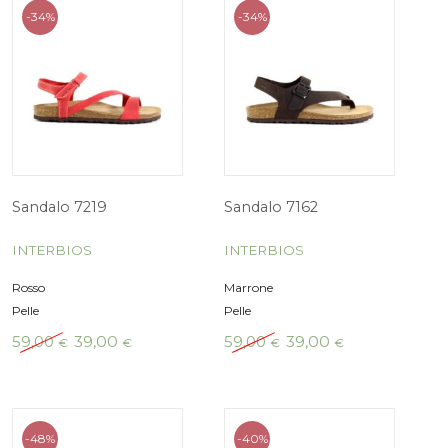
era:
è:
era:
75,00 €.
39,00 €.
75,00 €.
-48%
-34%
Sandalo 4458
Sandalo 7162
INTERBIOS
INTERBIOS
Blu
Nero