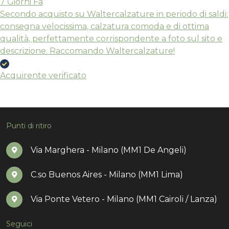
7 Giorni Fa
Secondo acquisto su Waltercalzature in periodo di saldi:
consegna velocissima, calzatura comoda e di ottima
qualità, perfettamente corrispondente a foto sul sito e
descrizione. Raccomando Waltercalzature!
Acquirente verificato
Punti di ritiro
Via Marghera - Milano (MM1 De Angeli)
C.so Buenos Aires - Milano (MM1 Lima)
Via Ponte Vetero - Milano (MM1 Cairoli / Lanza)
Seguici