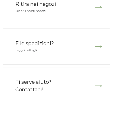
Ritira nei negozi
Scopri i nostri negozi
Sandalo 4449
Sandalo 7219
INTERBIOS
INTERBIOS
E le spedizioni?
Marrone
Testa di moro
Leggi i dettagli
Pelle
Pelle
Il
Il
Il
75,00
39,00
69,00
41,40
€
€
€
prezzo
prezzo
prezzo
Ti serve aiuto?
originale
attuale
originale
Contattaci!
era:
è:
era:
75,00 €.
39,00 €.
69,00 €
-40%