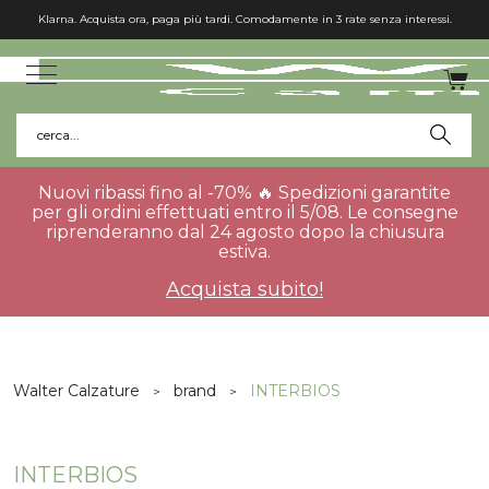
Klarna. Acquista ora, paga più tardi. Comodamente in 3 rate senza interessi.
cerca...
Nuovi ribassi fino al -70% 🔥 Spedizioni garantite
per gli ordini effettuati entro il 5/08. Le consegne
riprenderanno dal 24 agosto dopo la chiusura
estiva.
Acquista subito!
Walter Calzature
brand
INTERBIOS
INTERBIOS