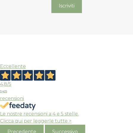
APPROFITTANE ORA
era:
è:
59,00 €.
35,40 €.
Eccellente
4,8
/5
3.425
recensioni
Le nostre recensioni a 4 e 5 stelle.
Clicca qui per leggerle tutte >
Precedente
Successivo