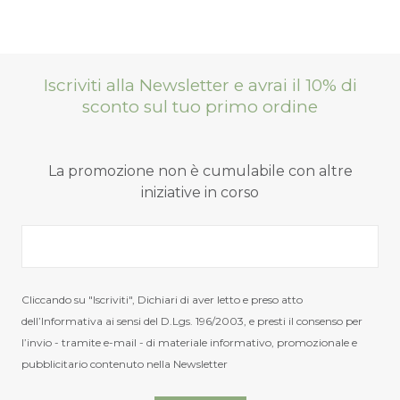
Iscriviti alla Newsletter e avrai il 10% di
sconto sul tuo primo ordine
La promozione non è cumulabile con altre
Sandalo 7601
iniziative in corso
INTERBIOS
Nuovi ribassi fino al 70%
Marrone
Cliccando su "Iscriviti", Dichiari di aver letto e preso atto
Spedizioni garantite prima della
Pelle
dell’Informativa ai sensi del D.Lgs. 196/2003, e presti il consenso per
chiusura solo per gli ordini effettuati
Il
Il
59,00
35,40
l’invio - tramite e-mail - di materiale informativo, promozionale e
€
€
entro il 5/08
prezzo
prezzo
pubblicitario contenuto nella Newsletter
originale
attuale