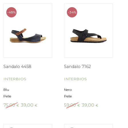
Sandalo 4458
Sandalo 4449
INTERBIOS
INTERBIOS
Beige
Giallo
Pelle
Pelle
Il
Il
Il
75,00
39,00
75,00
39,00
€
€
€
prezzo
prezzo
prezzo
originale
attuale
originale