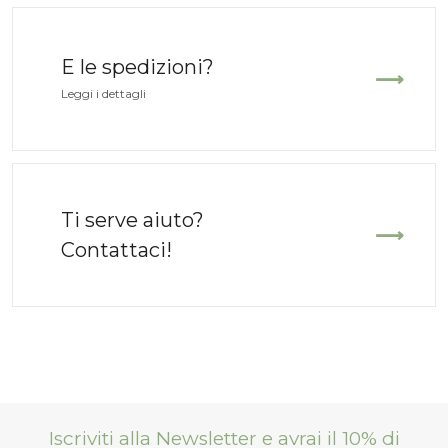
Verbenas
Verbenas
E le spedizioni?
Nero
Bianco
Leggi i dettagli
Camoscio
Pelle
Il
Il
Il
60,00
48,00
65,00
52,00
€
€
€
prezzo
prezzo
prezzo
Ti serve aiuto?
originale
attuale
originale
Contattaci!
era:
è:
era:
60,00 €.
48,00 €.
65,00 €.
-20%
-20%
Iscriviti alla Newsletter e avrai il 10% di