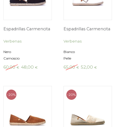
Espadrillas Carmencita
Espadrillas Ca
Verbenas
Verbenas
Rosso
Fucsia, Rosa
Camoscio
Camoscio
Il
Il
Il
60,00
48,00
60,00
48,00
€
€
€
prezzo
prezzo
prezzo
originale
attuale
originale