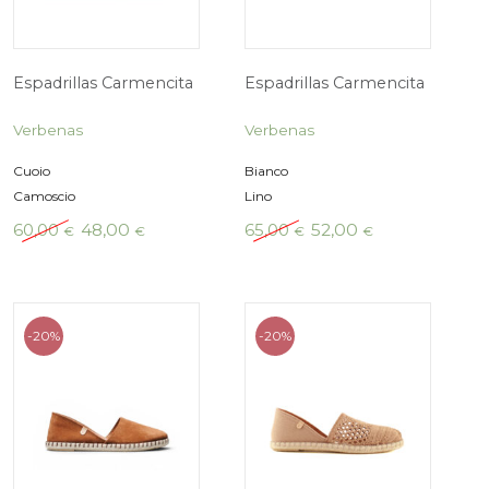
era:
è:
era:
60,00 €.
48,00 €.
60,00 €
-20%
-20%
Espadrillas Carmencita
Espadrillas Ca
Verbenas
Verbenas
Giallo
Blu, Jeans