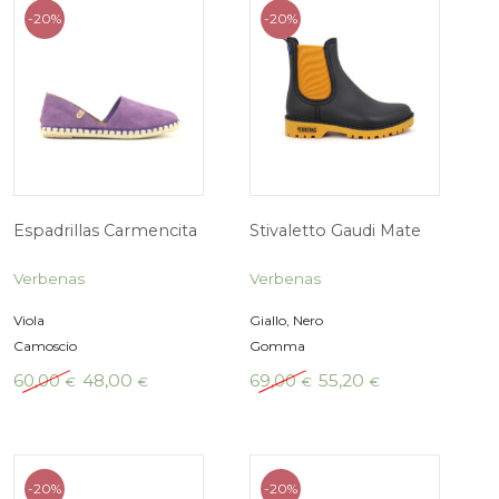
era:
è:
era:
70,00 €.
49,00 €.
70,00 €
-20%
-20%
Espadrillas Carmencita
Espadrillas Ca
Verbenas
Verbenas
Beige
Rosa