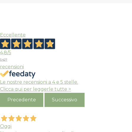
Eccellente
4,8
/5
3.427
Espadrillas Carmencita
Espadrillas Ca
recensioni
Verbenas
Verbenas
Le nostre recensioni a 4 e 5 stelle.
Clicca qui per leggerle tutte >
Marrone
Beige
Precedente
Successivo
Camoscio
Lino
Il
Il
Il
60,00
48,00
65,00
52,00
€
€
€
prezzo
prezzo
prezzo
Oggi