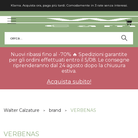
Spedizione gratuita in Italia per gli ordini superiori a 75€.
cerca...
Nuovi ribassi fino al -70% 🔥 Spedizioni garantite
per gli ordini effettuati entro il 5/08. Le consegne
riprenderanno dal 24 agosto dopo la chiusura
estiva.
Acquista subito!
Walter Calzature
brand
VERBENAS
VERBENAS