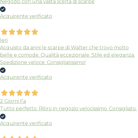
originale
attuale
originale
Negozio con una vasta scelta di scarpe
era:
è:
era:
Acquirente verificato
60,00 €.
48,00 €.
65,00 €.
Ieri
Acquisto da anni le scarpe di Walter che trovo molto
belle e comode. Qualità eccezionale. Stile ed eleganza.
Spedizione veloce. Consigliatissimo!
Acquirente verificato
2 Giorni Fa
Tutto perfetto. Ritiro in negozio velocissimo. Consigliato.
Acquirente verificato