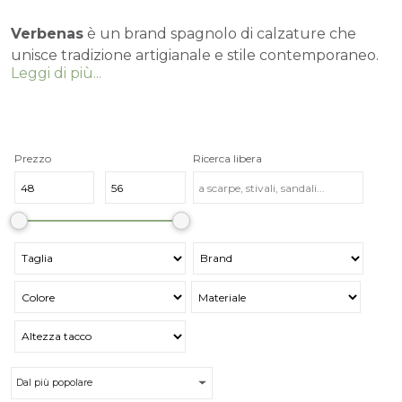
Verbenas
è un brand spagnolo di calzature che
unisce tradizione artigianale e stile contemporaneo.
Leggi di più...
Famoso per le sue espadrillas e scarpe casual,
Verbenas celebra il design autentico e la qualità
made in Spain
, offrendo calzature comode e dal
carattere unico. Perfette per chi cerca comfort e
moda senza compromessi.
Prezzo
Ricerca libera