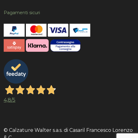
Pagamenti sicuri
4,8
/5
© Calzature Walter s.a.s. di Casaril Francesco Lorenzo
& C.