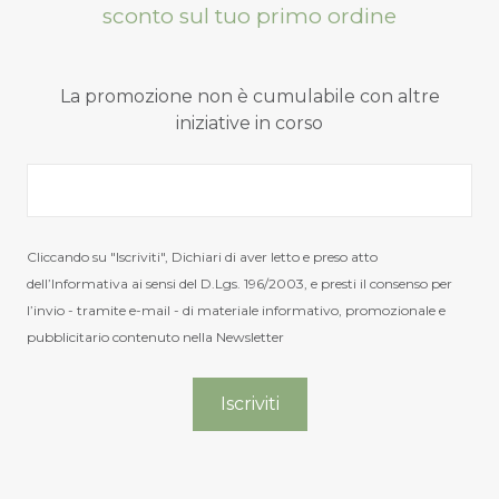
sconto sul tuo primo ordine
La promozione non è cumulabile con altre
Espadrillas Carmencita
Espadrillas Ca
iniziative in corso
Verbenas
Verbenas
Cuoio
Bianco
Cliccando su "Iscriviti", Dichiari di aver letto e preso atto
Camoscio
Lino
dell’Informativa ai sensi del D.Lgs. 196/2003, e presti il consenso per
Il
Il
Il
60,00
48,00
65,00
52,00
l’invio - tramite e-mail - di materiale informativo, promozionale e
€
€
€
prezzo
prezzo
prezzo
pubblicitario contenuto nella Newsletter
originale
attuale
originale
era:
è:
era:
60,00 €.
48,00 €.
65,00 €.
-20%
-20%