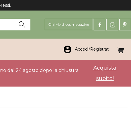
ressi.
Oh! My shoes magazine
Accedi/Registrati
Acquista
anno dal 24 agosto dopo la chiusura
subito!