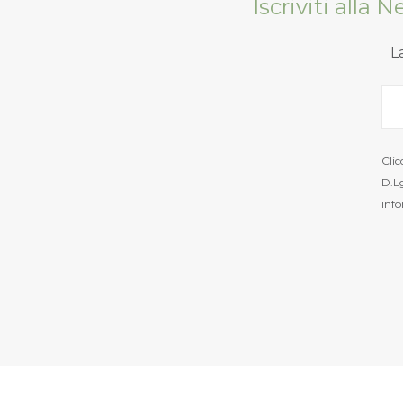
Iscriviti alla 
L
Clic
D.Lg
info