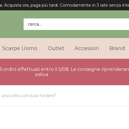
a. Acquista ora, paga più tardi. Comodamente in 3 rate senza inte
cerca...
Scarpe Uomo
Outlet
Accessori
Brand
gli ordini effettuati entro il 5/08. Le consegne riprender
estiva.
e una volta concluso l’ordine?