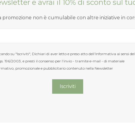
Newsletter e avrai il 10% di sconto sul 
a promozione non è cumulabile con altre iniziative in cor
cando su "Iscriviti", Dichiari di aver letto e preso atto dell’Informativa ai sensi del
s. 196/2003, e presti il consenso per l’invio - tramite e-mail - di materiale
rmativo, promozionale e pubblicitario contenuto nella Newsletter
Nuovi ribassi fino al 70%