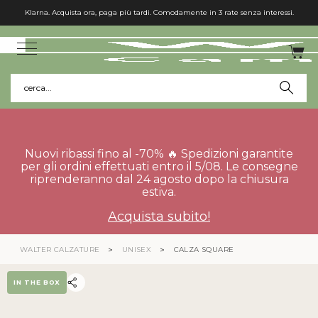
Klarna. Acquista ora, paga più tardi. Comodamente in 3 rate senza interessi.
cerca...
Nuovi ribassi fino al -70% 🔥 Spedizioni garantite
per gli ordini effettuati entro il 5/08. Le consegne
riprenderanno dal 24 agosto dopo la chiusura
estiva.
Acquista subito!
WALTER CALZATURE
UNISEX
CALZA SQUARE
IN THE BOX