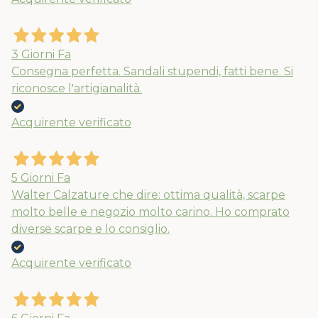
3 Giorni Fa
Consegna perfetta. Sandali stupendi, fatti bene. Si
Nuovi ribassi fino al 70%
riconosce l'artigianalità.
Spedizioni garantite prima della
Acquirente verificato
chiusura solo per gli ordini effettuati
entro il 5/08
5 Giorni Fa
APPROFITTANE ORA
Walter Calzature che dire: ottima qualità, scarpe
molto belle e negozio molto carino. Ho comprato
diverse scarpe e lo consiglio.
Acquirente verificato