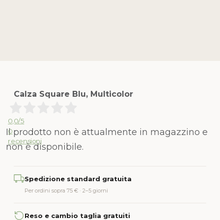
Calza Square Blu, Multicolor
0,0
/5
Il prodotto non è attualmente in magazzino e
0
recensioni
non è disponibile.
Alternative:
Spedizione standard gratuita
Per ordini sopra 75 € · 2–5 giorni
Reso e cambio taglia gratuiti