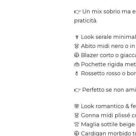
👉 Un mix sobrio ma el
praticità.
🍷 Look serale minima
👗 Abito midi nero o i
🧥 Blazer corto o giacc
👜 Pochette rigida met
💄 Rossetto rosso o b
👉 Perfetto se non ami 
🌸 Look romantico & f
👗 Gonna midi plissé col
👚 Maglia sottile beig
🧥 Cardigan morbido t