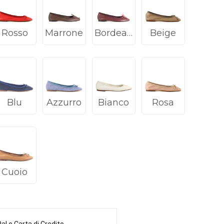
Rosso
Marrone
Bordeaux
Beige
Blu
Azzurro
Bianco
Rosa
Cuoio
l o Carta di Credito.