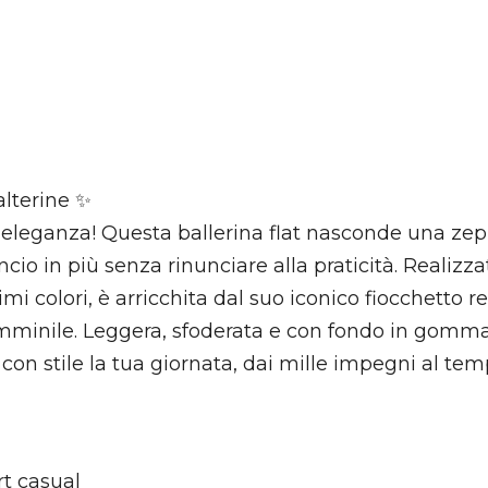
alterine ✨
’eleganza! Questa ballerina flat nasconde una zep
ncio in più senza rinunciare alla praticità. Realizz
simi colori, è arricchita dal suo iconico fiocchetto 
femminile. Leggera, sfoderata e con fondo in gomm
 con stile la tua giornata, dai mille impegni al tem
t casual