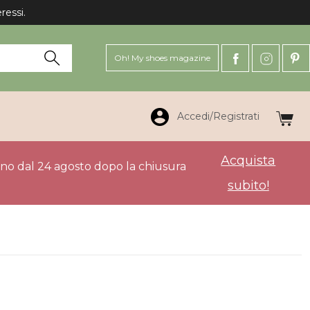
Oh! My shoes magazine
Accedi/Registrati
Acquista
anno dal 24 agosto dopo la chiusura
subito!