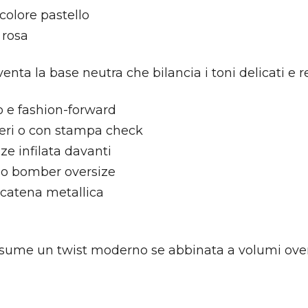
 colore pastello
 rosa
enta la base neutra che bilancia i toni delicati e re
 e fashion-forward
neri o con stampa check
ize infilata davanti
a o bomber oversize
n catena metallica
ssume un twist moderno se abbinata a volumi over