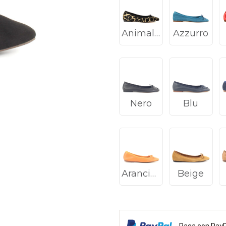
Animalier
Azzurro
Nero
Blu
Arancione
Beige
Paga con PayPa