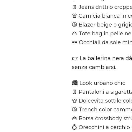
👖 Jeans dritti o crop
👚 Camicia bianca in c
🧥 Blazer beige o grigi
👜 Tote bag in pelle ne
🕶 Occhiali da sole mi
👉 La ballerina nera dà
senza cambiarsi.
🏙 Look urbano chic
👖 Pantaloni a sigarett
👕 Dolcevita sottile co
🧥 Trench color camme
👜 Borsa crossbody str
💍 Orecchini a cerchio 