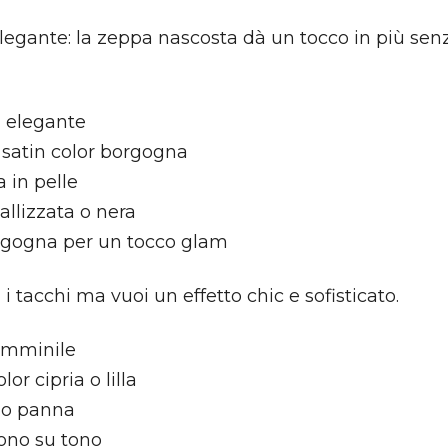
egante: la zeppa nascosta dà un tocco in più senza
l elegante
n satin color borgogna
a in pelle
allizzata o nera
orgogna per un tocco glam
i tacchi ma vuoi un effetto chic e sofisticato.
emminile
or cipria o lilla
e o panna
ono su tono