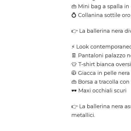
👜 Mini bag a spalla in
💍 Collanina sottile oro
👉 La ballerina nera div
⚡ Look contemporaneo
👖 Pantaloni palazzo 
👕 T-shirt bianca overs
🧥 Giacca in pelle ner
👜 Borsa a tracolla co
🕶 Maxi occhiali scuri
👉 La ballerina nera a
metallici.