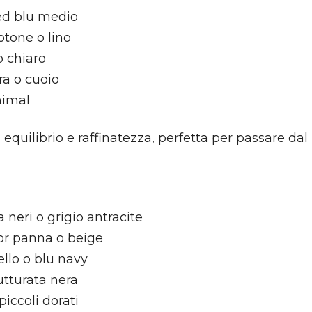
ped blu medio
otone o lino
o chiaro
ra o cuoio
nimal
 equilibrio e raffinatezza, perfetta per passare dal
a neri o grigio antracite
lor panna o beige
llo o blu navy
utturata nera
piccoli dorati