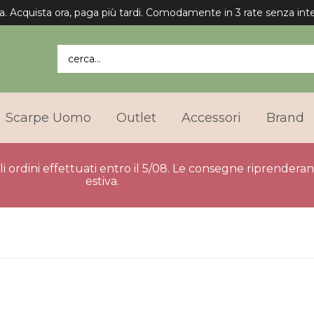
Spedizione gratuita in Italia per gli ordini superiori a 75€.
cerca...
Scarpe Uomo
Outlet
Accessori
Brand
gli ordini effettuati entro il 5/08. Le consegne riprender
estiva.