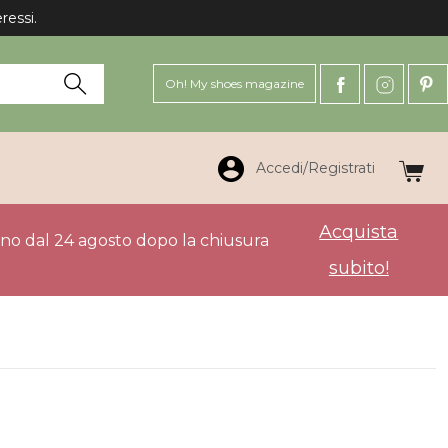
ressi.
Oh! My shoes magazine
Accedi/Registrati
Acquista
anno dal 24 agosto dopo la chiusura
subito!