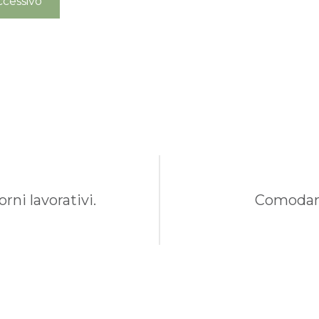
cessivo
rni lavorativi.
Comodame