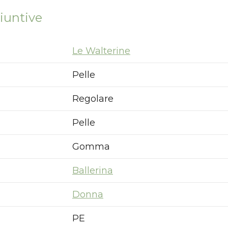
iuntive
Le Walterine
Pelle
Regolare
Pelle
Gomma
Ballerina
Donna
PE
Nuovi ribassi fino al 70%