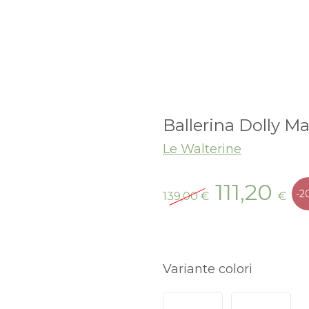
Ballerina Dolly M
Le Walterine
Il
Il
111,20
-2
139,00
€
€
prezzo
pr
originale
at
era:
è:
139,00 €.
111
Variante colori