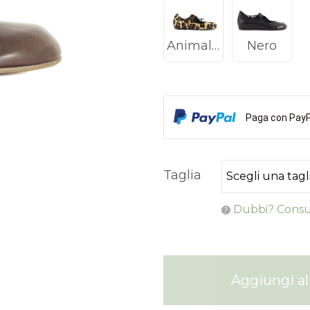
Animalier
Nero
Paga con PayPa
Taglia
Dubbi? Consul
Aggiungi al 