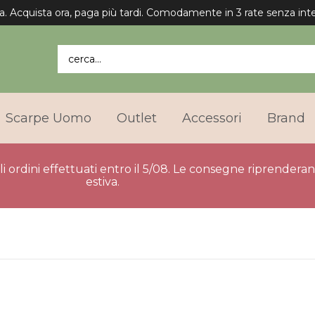
a. Acquista ora, paga più tardi. Comodamente in 3 rate senza inte
cerca...
Scarpe Uomo
Outlet
Accessori
Brand
gli ordini effettuati entro il 5/08. Le consegne riprender
estiva.