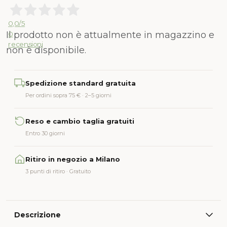
0,0
/5
Il prodotto non è attualmente in magazzino e
0
recensioni
non è disponibile.
Alternative:
Spedizione standard gratuita
Per ordini sopra 75 € · 2–5 giorni
Reso e cambio taglia gratuiti
Entro 30 giorni
Ritiro in negozio a Milano
3 punti di ritiro · Gratuito
Descrizione