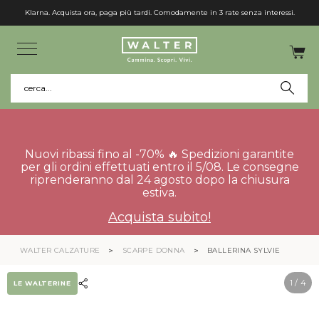
Klarna. Acquista ora, paga più tardi. Comodamente in 3 rate senza interessi.
cerca...
Nuovi ribassi fino al -70% 🔥 Spedizioni garantite
per gli ordini effettuati entro il 5/08. Le consegne
riprenderanno dal 24 agosto dopo la chiusura
estiva.
Acquista subito!
WALTER CALZATURE
SCARPE DONNA
BALLERINA SYLVIE
1
/ 4
LE WALTERINE