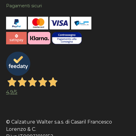
Pagamenti sicuri
4,9
/5
© Calzature Walter s.a.s. di Casaril Francesco
Lorenzo & C.