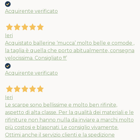
Acquirente verificato
Nuovi ribassi fino al 70%
Spedizioni garantite prima della
Ieri
chiusura solo per gli ordini effettuati
Acquistato ballerine ‘mucca’ molto belle e comode ,
entro il 5/08
la taglia è quella che porto abitualmente, consegna
velocissima. Consigliato !!!’
APPROFITTANE ORA
Acquirente verificato
Ieri
Le scarpe sono bellissime e molto ben rifinite,
aspetto di alta classe. Per la qualità dei materiali e le
rifiniture non hanno nulla da inviare a marchi molto
più costosi e blasonati. Le consiglio vivamente.
Ottimi anche il servizio clienti e la spedizione