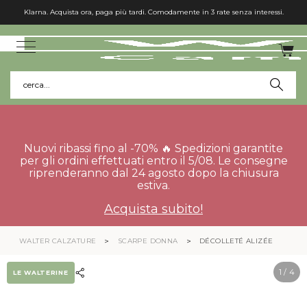
Klarna. Acquista ora, paga più tardi. Comodamente in 3 rate senza interessi.
cerca...
Nuovi ribassi fino al -70% 🔥 Spedizioni garantite
per gli ordini effettuati entro il 5/08. Le consegne
riprenderanno dal 24 agosto dopo la chiusura
estiva.
Acquista subito!
WALTER CALZATURE
SCARPE DONNA
DÉCOLLETÉ ALIZÉE
1
/ 4
LE WALTERINE