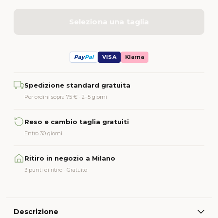
Seleziona una taglia
Pay
Pal
VISA
Klarna
Alternative:
Spedizione standard gratuita
Per ordini sopra 75 € · 2–5 giorni
Reso e cambio taglia gratuiti
Entro 30 giorni
Ritiro in negozio a Milano
3 punti di ritiro · Gratuito
Descrizione