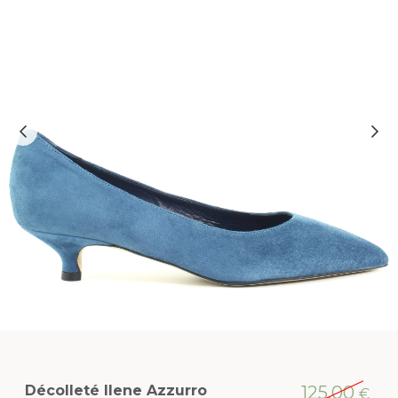
Décolleté Ilene Azzurro
125,00
€