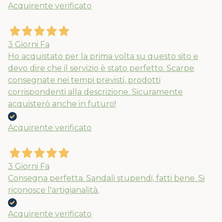
Acquirente verificato
Nuovi ribassi fino al 70%
Spedizioni garantite prima della
chiusura solo per gli ordini effettuati
3 Giorni Fa
entro il 5/08
Ho acquistato per la prima volta su questo sito e
devo dire che il servizio è stato perfetto. Scarpe
consegnate nei tempi previsti, prodotti
APPROFITTANE ORA
corrispondenti alla descrizione. Sicuramente
acquisterò anche in futuro!
Acquirente verificato
3 Giorni Fa
Consegna perfetta. Sandali stupendi, fatti bene. Si
riconosce l'artigianalità.
Acquirente verificato