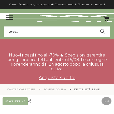
Klarna. Acquista ora, paga più tardi. Comodamente in 3 rate senza interessi.
cerca...
Nuovi ribassi fino al -70% 🔥 Spedizioni garantite
per gli ordini effettuati entro il 5/08. Le consegne
riprenderanno dal 24 agosto dopo la chiusura
estiva.
Acquista subito!
WALTER CALZATURE
SCARPE DONNA
DÉCOLLETÉ ILENE
1
/ 4
LE WALTERINE