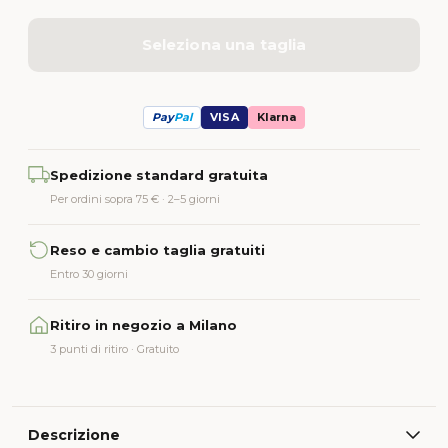
Seleziona una taglia
Pay
Pal
VISA
Klarna
Alternative:
Spedizione standard gratuita
Per ordini sopra 75 € · 2–5 giorni
Reso e cambio taglia gratuiti
Entro 30 giorni
Ritiro in negozio a Milano
3 punti di ritiro · Gratuito
Descrizione