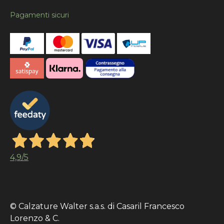
Pagamenti sicuri
4,9
/5
© Calzature Walter s.a.s. di Casaril Francesco
Lorenzo & C.