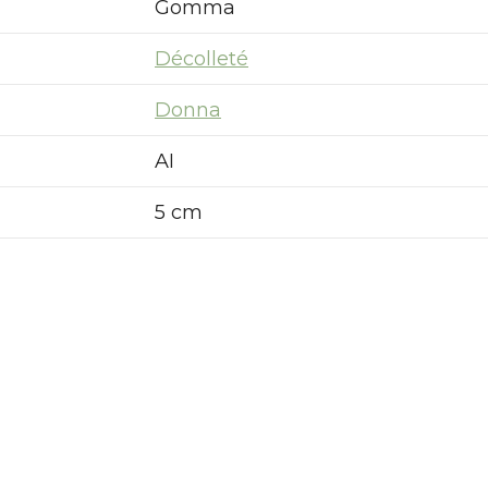
Gomma
Décolleté
Donna
AI
5 cm