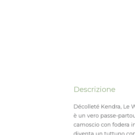
Descrizione
Décolleté Kendra, Le W
è un vero passe-partou
camoscio con fodera in
diventa un tuttuno con