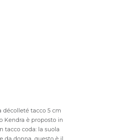
a décolleté tacco 5 cm
lo Kendra è proposto in
n tacco coda: la suola
e da donna, questo è il