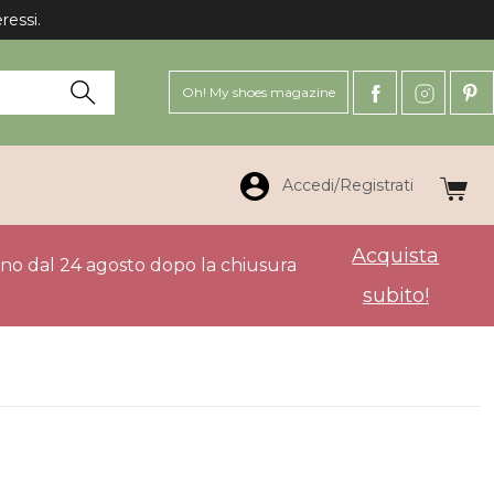
ressi.
Oh! My shoes magazine
Accedi/Registrati
Acquista
anno dal 24 agosto dopo la chiusura
subito!