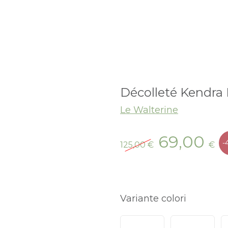
Décolleté Kendra 
Le Walterine
Il
Il
69,00
-
125,00
€
€
prezzo
p
originale
at
era:
è:
125,00 €.
69
Variante colori