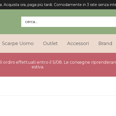
a. Acquista ora, paga più tardi. Comodamente in 3 rate senza inte
cerca...
Scarpe Uomo
Outlet
Accessori
Brand
gli ordini effettuati entro il 5/08. Le consegne riprender
estiva.