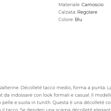
Materiale:
Camoscio
Alternative:
Calzata:
Regolare
Colore:
Blu
alterine. Décolleté tacco medio, forma a punta. L
t da indossare con look formali e casual. Il model
 pelle e suola in tunith. Questa è una décolleté co
 il tacco. Se desideri una scarpa décolleté elegant