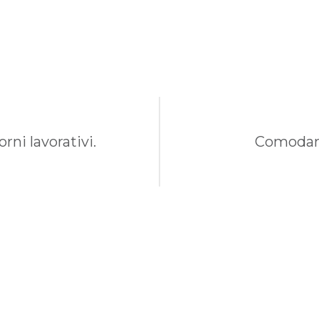
rni lavorativi.
Comodame