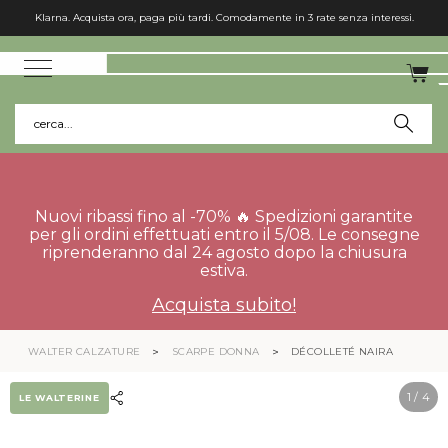
Klarna. Acquista ora, paga più tardi. Comodamente in 3 rate senza interessi.
cerca...
Nuovi ribassi fino al -70% 🔥 Spedizioni garantite
per gli ordini effettuati entro il 5/08. Le consegne
riprenderanno dal 24 agosto dopo la chiusura
estiva.
Acquista subito!
WALTER CALZATURE
SCARPE DONNA
DÉCOLLETÉ NAIRA
1
/ 4
LE WALTERINE