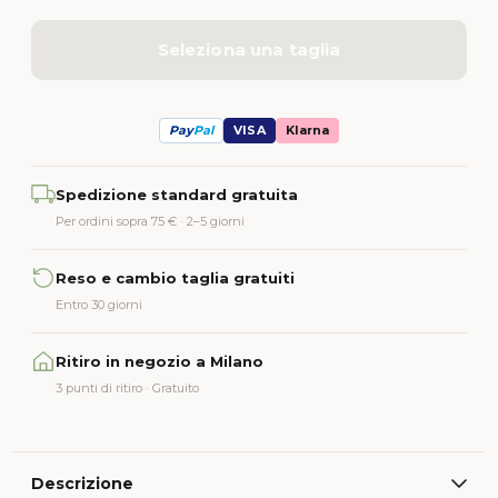
Seleziona una taglia
Pay
Pal
VISA
Klarna
Alternative:
Spedizione standard gratuita
Per ordini sopra 75 € · 2–5 giorni
Reso e cambio taglia gratuiti
Entro 30 giorni
Ritiro in negozio a Milano
3 punti di ritiro · Gratuito
Descrizione