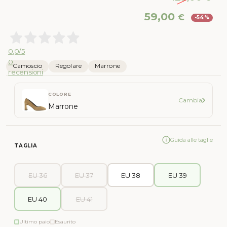
Il
Il
59,00
€
-54%
prezzo
pr
originale
att
era:
è:
0,0
/5
129,00 €.
59,
0
Camoscio
Regolare
Marrone
recensioni
COLORE
Cambia
Marrone
Guida alle taglie
TAGLIA
EU 36
EU 37
EU 38
EU 39
EU 40
EU 41
Ultimo paio
Esaurito