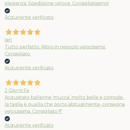
eleganza. Spedizione veloce. Consigliatissimo!
Nuovi ribassi fino al 70%
Acquirente verificato
Spedizioni garantite prima della
chiusura solo per gli ordini effettuati
entro il 5/08
Ieri
Tutto perfetto. Ritiro in negozio velocissimo.
Consigliato.
APPROFITTANE ORA
Acquirente verificato
2 Giorni Fa
Acquistato ballerine ‘mucca’ molto belle e comode ,
la taglia è quella che porto abitualmente, consegna
velocissima. Consigliato !!!’
Acquirente verificato