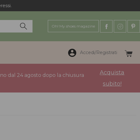
Oh! My shoes magazine
Accedi/Registrati
Acquista
anno dal 24 agosto dopo la chiusura
subito!