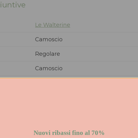
iuntive
Le Walterine
Camoscio
Regolare
Camoscio
Pelle, Sintetico
Gomma
Décolleté
Donna
Nuovi ribassi fino al 70%