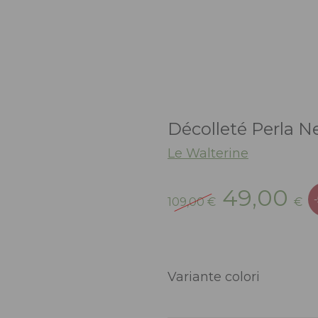
Décolleté Perla N
Le Walterine
Il
Il
49,00
109,00
€
€
prezzo
p
originale
a
era:
è:
109,00 €.
4
Variante colori