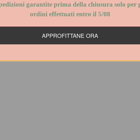
PE
pedizioni garantite prima della chiusura solo per g
ordini effettuati entro il 5/08
4 cm
APPROFITTANE ORA