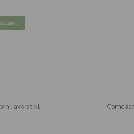
cessivo
rni lavorativi.
Comodame