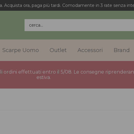
Spedizione gratuita in Italia per gli ordini superiori a 75€.
cerca...
Scarpe Uomo
Outlet
Accessori
Brand
gli ordini effettuati entro il 5/08. Le consegne riprender
estiva.