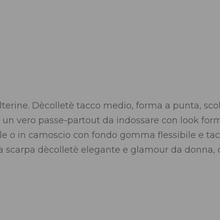
lterine. Dècolletè tacco medio, forma a punta, sco
 un vero passe-partout da indossare con look forma
lle o in camoscio con fondo gomma flessibile e tacc
a scarpa dècolletè elegante e glamour da donna, 