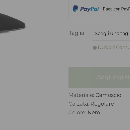
Paga con PayPa
Taglia
Dubbi? Consul
Aggiungi al 
Materiale:
Camoscio
Alternative:
Calzata:
Regolare
Colore:
Nero