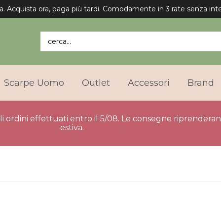
a. Acquista ora, paga più tardi. Comodamente in 3 rate senza inte
cerca...
Scarpe Uomo
Outlet
Accessori
Brand
gli ordini effettuati entro il 5/08. Le consegne riprender
estiva.