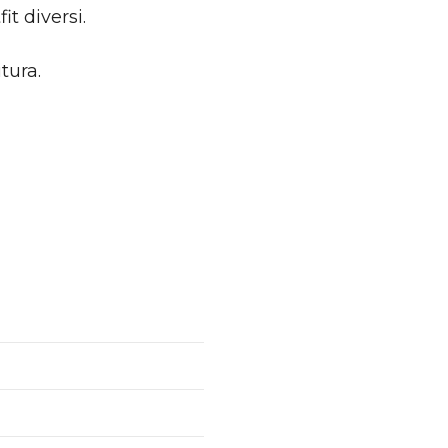
li
it diversi.
tura.