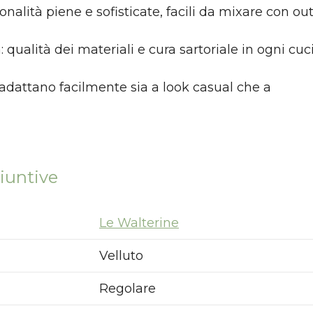
pedizioni garantite prima della chiusura solo per g
nalità piene e sofisticate, facili da mixare con outf
ordini effettuati entro il 5/08
a: qualità dei materiali e cura sartoriale in ogni cuci
APPROFITTANE ORA
i adattano facilmente sia a look casual che a
iuntive
Le Walterine
Velluto
Regolare