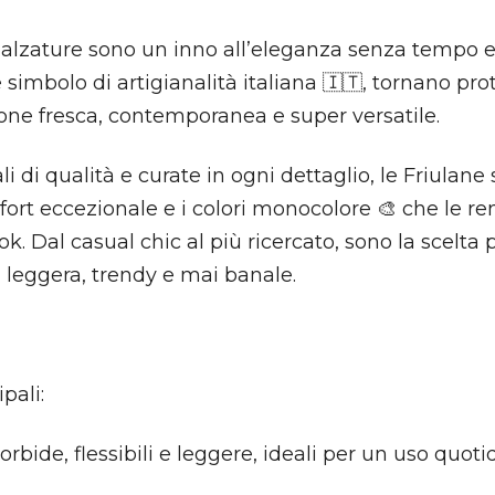
Calzature sono un inno all’eleganza senza tempo 
simbolo di artigianalità italiana 🇮🇹, tornano pro
ione fresca, contemporanea e super versatile.
i di qualità e curate in ogni dettaglio, le Friulane 
omfort eccezionale e i colori monocolore 🎨 che le re
k. Dal casual chic al più ricercato, sono la scelta 
 leggera, trendy e mai banale.
pali:
rbide, flessibili e leggere, ideali per un uso quoti
Nuovi ribassi fino al 70%