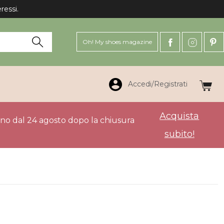
ressi.
Oh! My shoes magazine
Accedi/Registrati
Acquista
anno dal 24 agosto dopo la chiusura
subito!