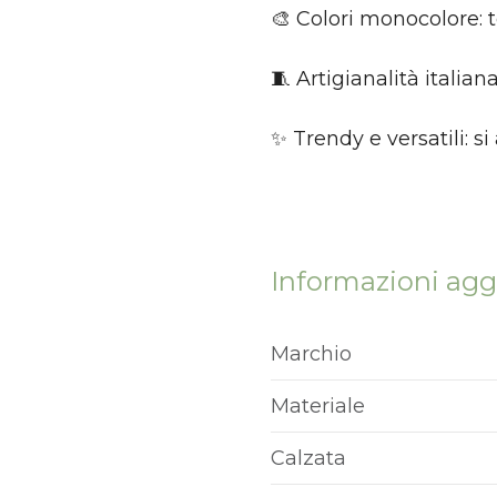
S
🎨 Colori monocolore: to
🧵 Artigianalità italian
✨ Trendy e versatili: s
Informazioni agg
Marchio
Materiale
Calzata