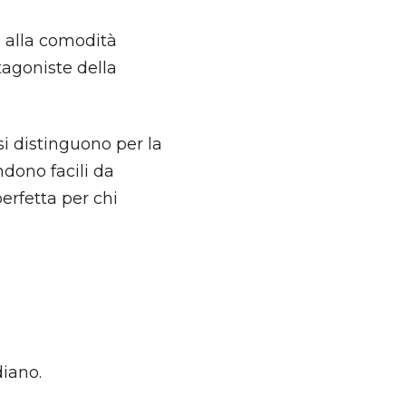
e alla comodità
tagoniste della
si distinguono per la
ndono facili da
perfetta per chi
diano.