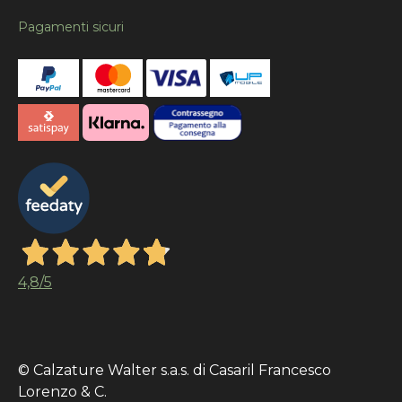
Pagamenti sicuri
4,8
/5
© Calzature Walter s.a.s. di Casaril Francesco
Lorenzo & C.