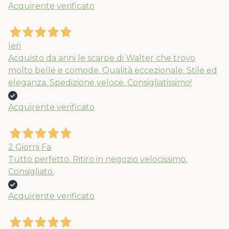
Acquirente verificato
Nuovi ribassi fino al 70%
Spedizioni garantite prima della
chiusura solo per gli ordini effettuati
Ieri
entro il 5/08
Acquisto da anni le scarpe di Walter che trovo
molto belle e comode. Qualità eccezionale. Stile ed
eleganza. Spedizione veloce. Consigliatissimo!
APPROFITTANE ORA
Acquirente verificato
2 Giorni Fa
Tutto perfetto. Ritiro in negozio velocissimo.
Consigliato.
Acquirente verificato