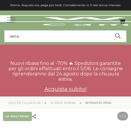
Klarna. Acquista ora, paga più tardi. Comodamente in 3 rate senza interessi.
cerca...
Nuovi ribassi fino al -70% 🔥 Spedizioni garantite
per gli ordini effettuati entro il 5/08. Le consegne
riprenderanno dal 24 agosto dopo la chiusura
estiva.
Acquista subito!
WALTER CALZATURE
SCARPE DONNA
INFRADITO IRMA
1
/ 5
LE WALTERINE