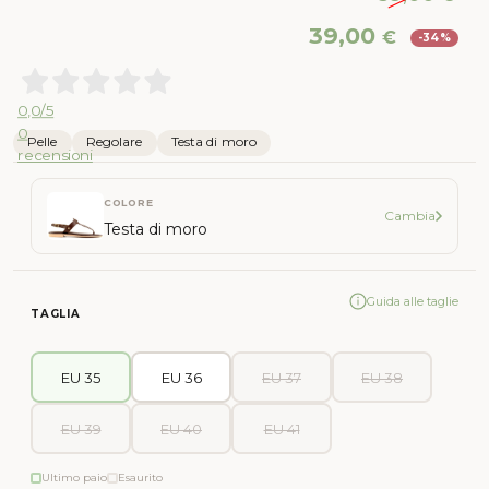
Il
Il
39,00
€
-34%
prezzo
pr
originale
att
era:
è:
0,0
/5
59,00 €.
39,
0
Pelle
Regolare
Testa di moro
recensioni
COLORE
Cambia
Testa di moro
Guida alle taglie
TAGLIA
EU 35
EU 36
EU 37
EU 38
EU 39
EU 40
EU 41
Ultimo paio
Esaurito