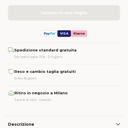
Seleziona una taglia
Pay
Pal
VISA
Klarna
Alternative:
Spedizione standard gratuita
Per ordini sopra 75 € · 2–5 giorni
Reso e cambio taglia gratuiti
Entro 30 giorni
Ritiro in negozio a Milano
3 punti di ritiro · Gratuito
Descrizione