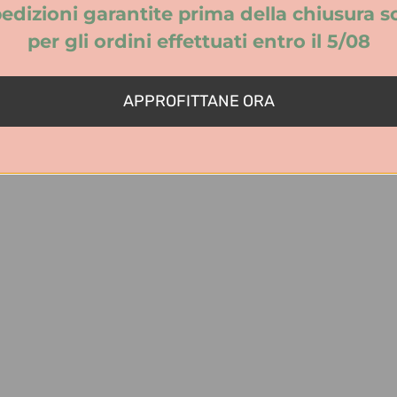
2 cm
edizioni garantite prima della chiusura s
per gli ordini effettuati entro il 5/08
APPROFITTANE ORA