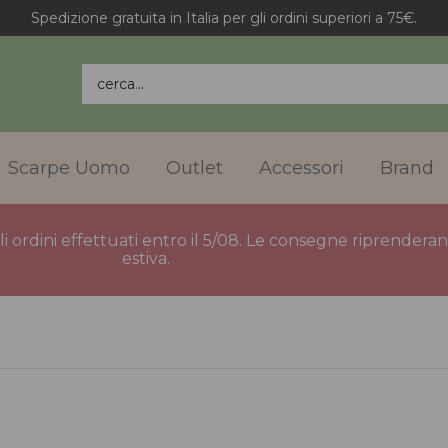
Spedizione gratuita in Italia per gli ordini superiori a 75€.
cerca...
Scarpe Uomo
Outlet
Accessori
Brand
gli ordini effettuati entro il 5/08. Le consegne riprender
estiva.