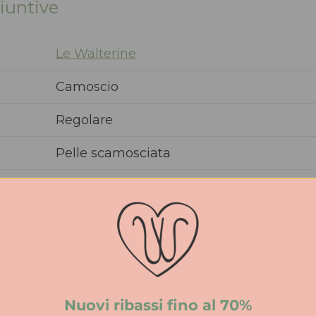
iuntive
Le Walterine
Camoscio
Regolare
Pelle scamosciata
Gomma
Mocassino
Donna
PE
Nuovi ribassi fino al 70%