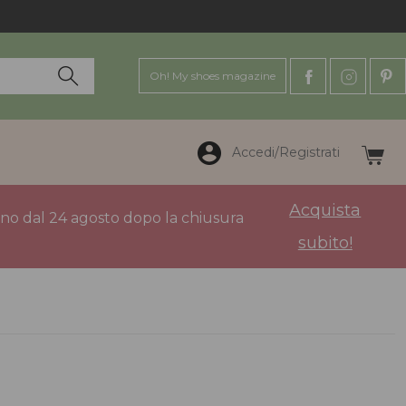
Oh! My shoes magazine
Accedi/Registrati
Acquista
anno dal 24 agosto dopo la chiusura
subito!