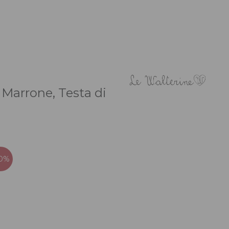
Marrone, Testa di
30%
ezzo
tuale
,50 €.