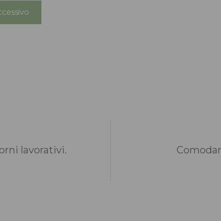
cessivo
rni lavorativi.
Comodame