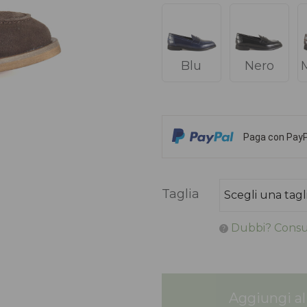
Blu
Nero
Paga con PayPa
Taglia
Dubbi? Consul
Aggiungi al 