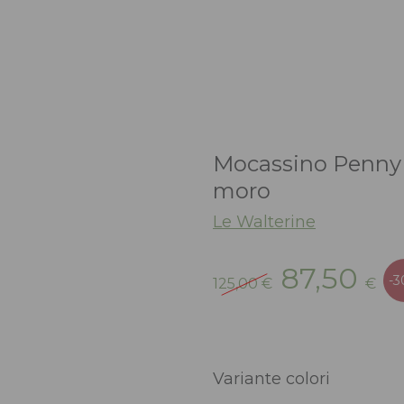
Mocassino Penny 
moro
Le Walterine
Il
Il
87,50
-
125,00
€
€
prezzo
pr
originale
at
era:
è:
125,00 €.
87
Variante colori