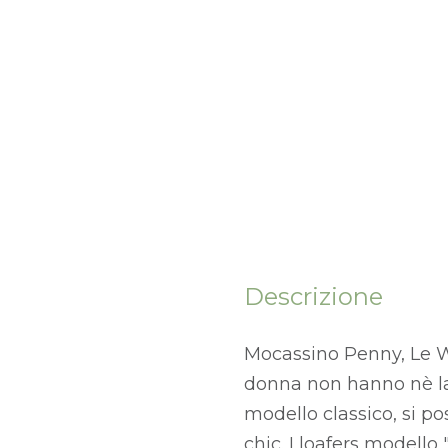
Descrizione
Mocassino Penny, Le Wa
donna non hanno nè la
modello classico, si p
chic. I loafers model