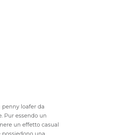
i penny loafer da
e. Pur essendo un
nere un effetto casual
è possiedono una