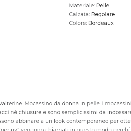
Materiale:
Pelle
Alternative:
Calzata:
Regolare
Colore:
Bordeaux
lterine. Mocassino da donna in pelle. I mocassin
cci nè chiusure e sono semplicissimi da indossar
ossono abbinare a un look contemporaneo per otte
lo "penny" vengono chiamati in questo modo perch