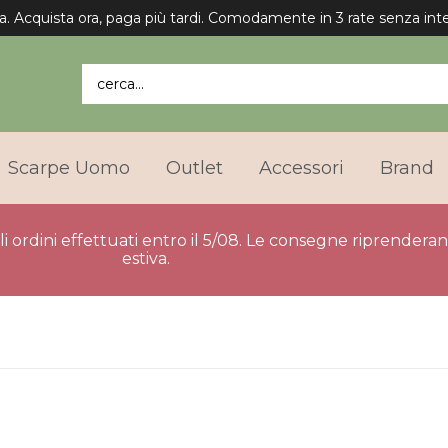
a. Acquista ora, paga più tardi. Comodamente in 3 rate senza inte
cerca...
Scarpe Uomo
Outlet
Accessori
Brand
gli ordini effettuati entro il 5/08. Le consegne riprender
estiva.