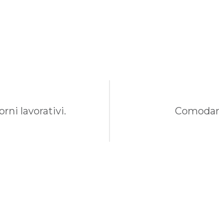
rni lavorativi.
Comodame