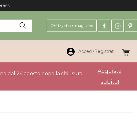
ressi.
Oh! My shoes magazine
Accedi/Registrati
Acquista
anno dal 24 agosto dopo la chiusura
subito!