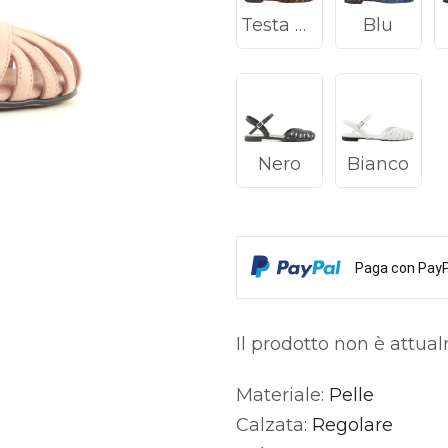
Testa di moro
Blu
Nero
Bianco
Paga con PayPa
Il prodotto non è attua
Materiale:
Pelle
Alternative:
Calzata:
Regolare