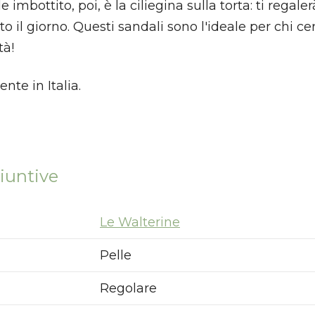
e imbottito, poi, è la ciliegina sulla torta: ti regal
o il giorno. Questi sandali sono l'ideale per chi ce
tà!
nte in Italia.
iuntive
Le Walterine
Pelle
Regolare
Nuovi ribassi fino al 70%