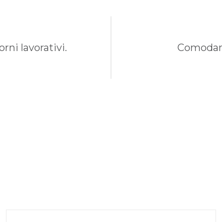
rni lavorativi.
Comodame