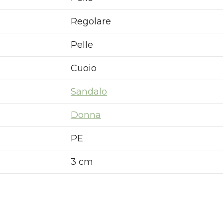
Regolare
Pelle
Cuoio
Sandalo
Donna
PE
3 cm
Nuovi ribassi fino al 70%