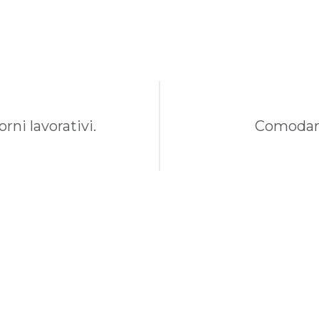
rni lavorativi.
Comodame