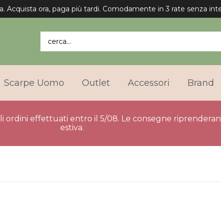
a. Acquista ora, paga più tardi. Comodamente in 3 rate senza inte
cerca...
Scarpe Uomo
Outlet
Accessori
Brand
gli ordini effettuati entro il 5/08. Le consegne riprender
estiva.