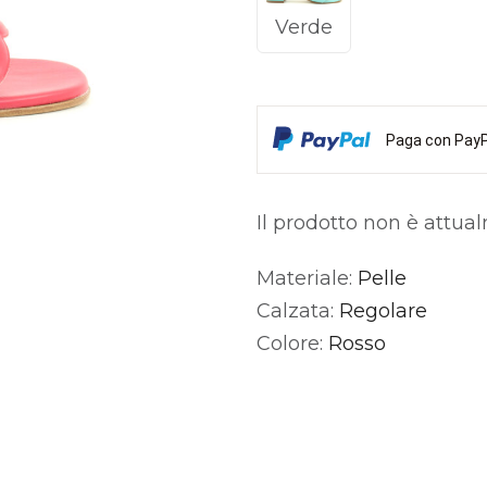
Verde
Paga con PayPa
Il prodotto non è attua
Materiale:
Pelle
Alternative:
Calzata:
Regolare
Colore:
Rosso