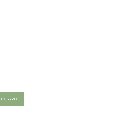
pedizioni garantite prima della chiusura solo per g
ordini effettuati entro il 5/08
APPROFITTANE ORA
cessivo