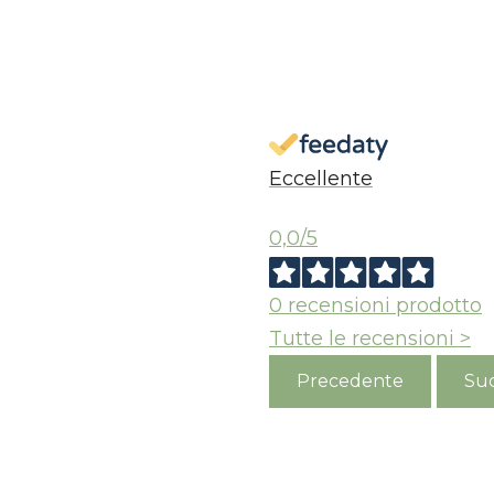
S
Eccellente
0,0
/5
0
recensioni prodotto
Tutte le recensioni >
Precedente
Suc