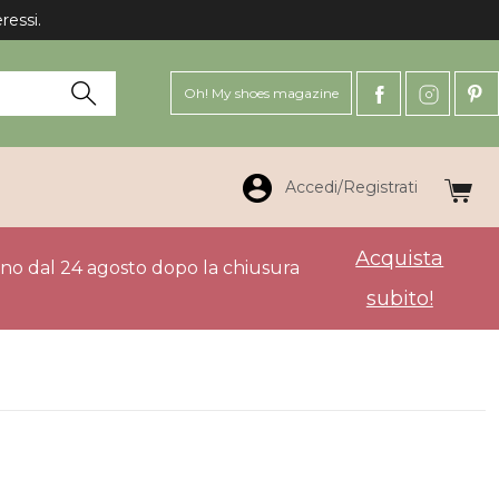
ressi.
Oh! My shoes magazine
Accedi/Registrati
Acquista
anno dal 24 agosto dopo la chiusura
subito!