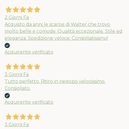
2 Giorni Fa
Acquisto da anni le scarpe di Walter che trovo
molto belle e comode. Qualità eccezionale. Stile ed
eleganza. Spedizione veloce. Consigliatissimo!
Acquirente verificato
3 Giorni Fa
Usa il coupon estate10 al checkout per
Tutto perfetto. Ritiro in negozio velocissimo.
Consigliato.
il 10% extra su spesa minima di 89€. Le
spedizioni ripartiranno dal 24/08
Acquirente verificato
3 Giorni Fa