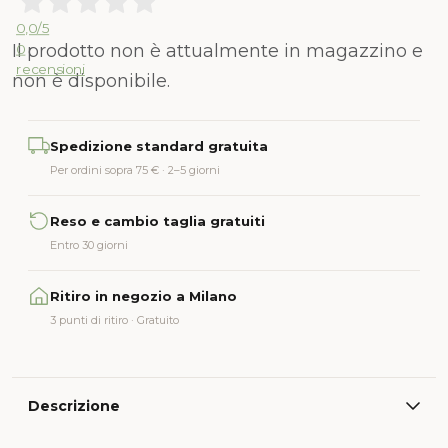
0,0
/5
Il prodotto non è attualmente in magazzino e
0
recensioni
non è disponibile.
Alternative:
Spedizione standard gratuita
Per ordini sopra 75 € · 2–5 giorni
Reso e cambio taglia gratuiti
Entro 30 giorni
Ritiro in negozio a Milano
3 punti di ritiro · Gratuito
Descrizione