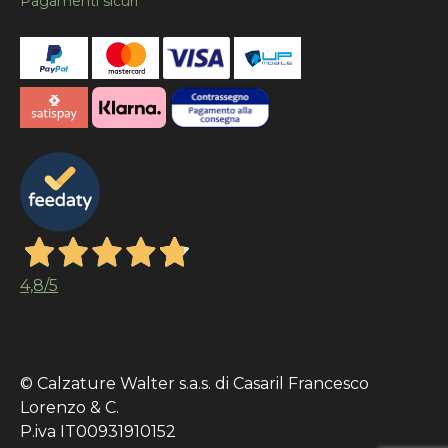
Pagamenti sicuri
4,8
/5
© Calzature Walter s.a.s. di Casaril Francesco
Lorenzo & C.
P.iva IT00931910152