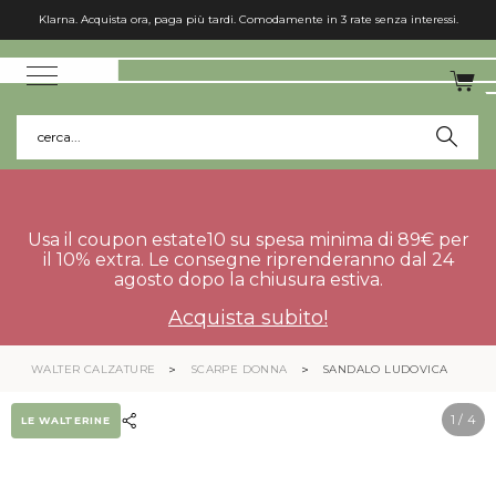
Klarna. Acquista ora, paga più tardi. Comodamente in 3 rate senza interessi.
cerca...
Usa il coupon estate10 su spesa minima di 89€ per
il 10% extra. Le consegne riprenderanno dal 24
agosto dopo la chiusura estiva.
Acquista subito!
WALTER CALZATURE
SCARPE DONNA
SANDALO LUDOVICA
1
/ 4
LE WALTERINE