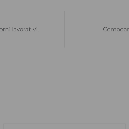
rni lavorativi.
Comodame