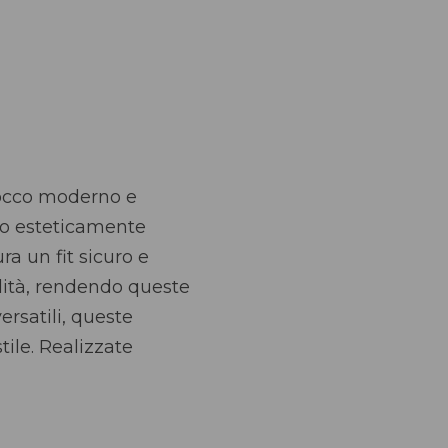
tocco moderno e
po esteticamente
ra un fit sicuro e
lità, rendendo queste
rsatili, queste
tile. Realizzate