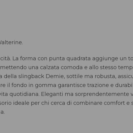
alterine.
aticità. La forma con punta quadrata aggiunge un 
ermettendo una calzata comoda e allo stesso tem
a della slingback Demie, sottile ma robusta, assicu
re il fondo in gomma garantisce trazione e durabi
 vita quotidiana. Eleganti ma sorprendentemente ve
orio ideale per chi cerca di combinare comfort e s
a.