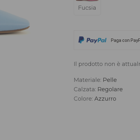
Fucsia
Paga con PayPa
Il prodotto non è attua
Materiale:
Pelle
Alternative:
Calzata:
Regolare
Colore:
Azzurro