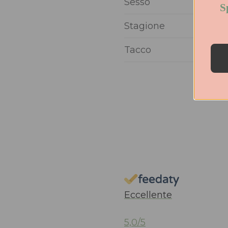
Sesso
Sp
Stagione
Tacco
Eccellente
5,0
/5