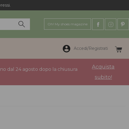
Oh! My shoes magazine
Accedi/Registrati
Acquista
anno dal 24 agosto dopo la chiusura
subito!