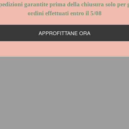
Donna
edizioni garantite prima della chiusura s
per gli ordini effettuati entro il 5/08
PE
1 cm
APPROFITTANE ORA