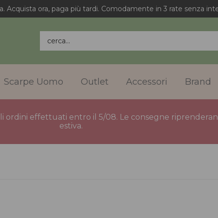
Spedizione gratuita in Italia per gli ordini superiori a 75€.
cerca...
Scarpe Uomo
Outlet
Accessori
Brand
gli ordini effettuati entro il 5/08. Le consegne riprender
estiva.