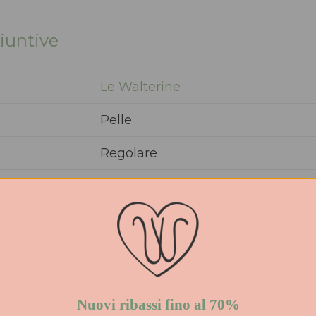
iuntive
Le Walterine
Pelle
Regolare
Pelle
Pelle
Gomma
Slingback
Nuovi ribassi fino al 70%