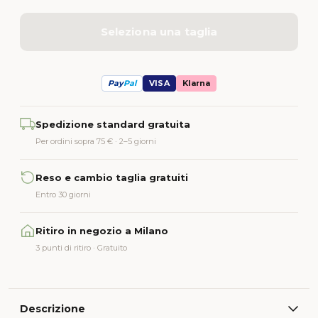
Seleziona una taglia
Pay
Pal
VISA
Klarna
Alternative:
Spedizione standard gratuita
Per ordini sopra 75 € · 2–5 giorni
Reso e cambio taglia gratuiti
Entro 30 giorni
Ritiro in negozio a Milano
3 punti di ritiro · Gratuito
Descrizione