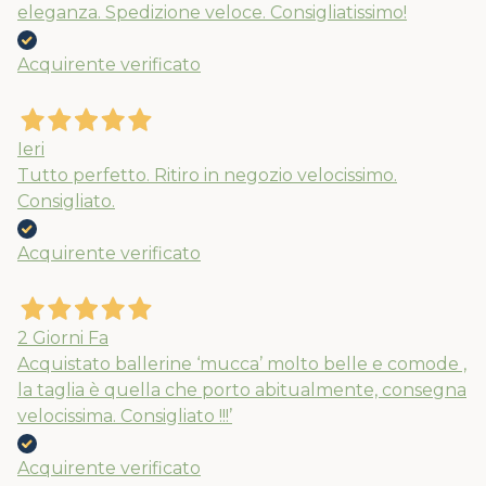
eleganza. Spedizione veloce. Consigliatissimo!
Nuovi ribassi fino al 70%
Acquirente verificato
Spedizioni garantite prima della
chiusura solo per gli ordini effettuati
entro il 5/08
Ieri
Tutto perfetto. Ritiro in negozio velocissimo.
Consigliato.
APPROFITTANE ORA
Acquirente verificato
2 Giorni Fa
Acquistato ballerine ‘mucca’ molto belle e comode ,
la taglia è quella che porto abitualmente, consegna
velocissima. Consigliato !!!’
Acquirente verificato