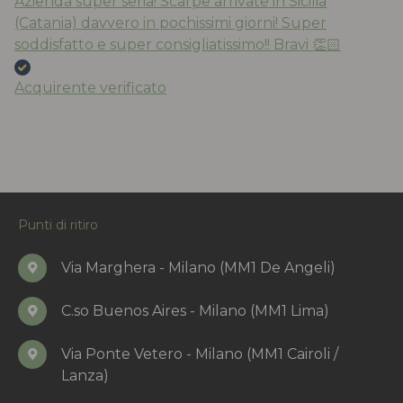
Azienda super seria! Scarpe arrivate in Sicilia
(Catania) davvero in pochissimi giorni! Super
soddisfatto e super consigliatissimo!! Bravi 👏🏻
Acquirente verificato
Punti di ritiro
Via Marghera - Milano (MM1 De Angeli)
C.so Buenos Aires - Milano (MM1 Lima)
Via Ponte Vetero - Milano (MM1 Cairoli /
Lanza)