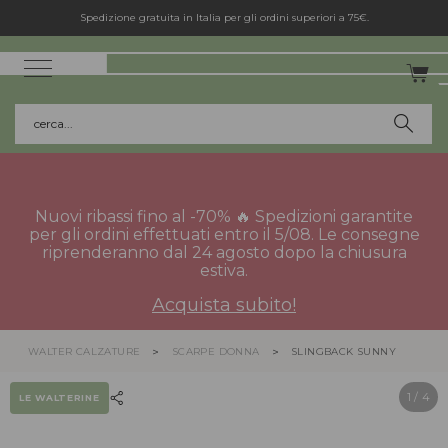
Spedizione gratuita in Italia per gli ordini superiori a 75€.
cerca...
Nuovi ribassi fino al -70% 🔥 Spedizioni garantite
per gli ordini effettuati entro il 5/08. Le consegne
riprenderanno dal 24 agosto dopo la chiusura
estiva.
Acquista subito!
WALTER CALZATURE
SCARPE DONNA
SLINGBACK SUNNY
1
/ 4
LE WALTERINE