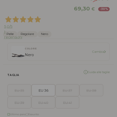
Il
Il
69,30
€
-30%
prezzo
pr
originale
att
era:
è:
5,0
/5
99,00 €.
69,
1
Pelle
Regolare
Nero
recensioni
COLORE
Cambia
Nero
Guida alle taglie
TAGLIA
EU 35
EU 36
EU 37
EU 38
EU 39
EU 40
EU 41
Ultimo paio
Esaurito