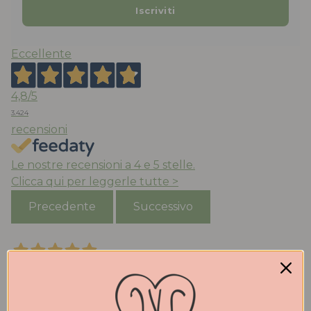
Eccellente
4,8
/5
3.424
recensioni
Le nostre recensioni a 4 e 5 stelle.
Clicca qui per leggerle tutte >
Precedente
Successivo
Oggi
Acquistato ballerine ‘mucca’ molto belle e comode ,
la taglia è quella che porto abitualmente, consegna