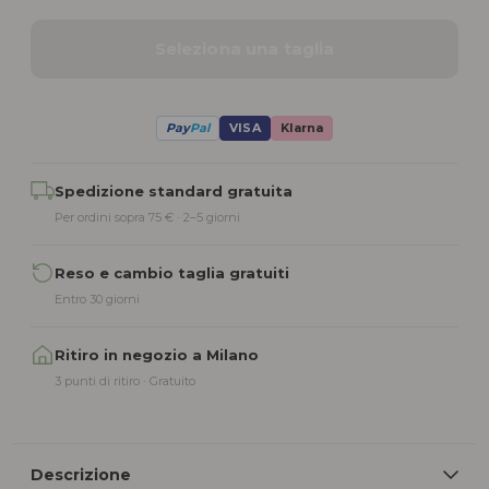
Seleziona una taglia
Pay
Pal
VISA
Klarna
Alternative:
Spedizione standard gratuita
Per ordini sopra 75 € · 2–5 giorni
Reso e cambio taglia gratuiti
Entro 30 giorni
Ritiro in negozio a Milano
3 punti di ritiro · Gratuito
Descrizione