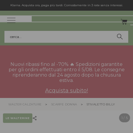
Klarna. Acquista ora, paga più tardi. Comodamente in 3 rate senza interessi.
cerca...
Nuovi ribassi fino al -70% 🔥 Spedizioni garantite
per gli ordini effettuati entro il 5/08. Le consegne
riprenderanno dal 24 agosto dopo la chiusura
estiva.
Acquista subito!
WALTER CALZATURE
SCARPE DONNA
STIVALETTO BILLY
1
/ 5
LE WALTERINE