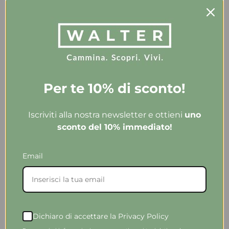
eleganza. Spedizione veloce. Consigliatissimo!
Acquirente verificato
Ieri
Tutto perfetto. Ritiro in negozio velocissimo.
Per te 10% di sconto!
Consigliato.
Acquirente verificato
Iscriviti alla nostra newsletter e ottieni
uno
sconto del 10% immediato!
Ieri
Email
Acquistato ballerine ‘mucca’ molto belle e comode ,
la taglia è quella che porto abitualmente, consegna
velocissima. Consigliato !!!’
Acquirente verificato
Dichiaro di accettare la Privacy Policy