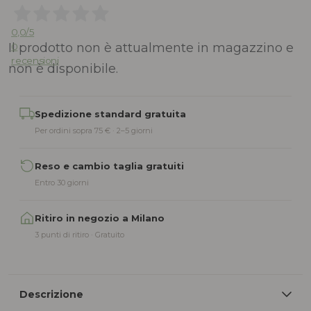
0,0
/5
Il prodotto non è attualmente in magazzino e
0
recensioni
non è disponibile.
Alternative:
Spedizione standard gratuita
Per ordini sopra 75 € · 2–5 giorni
Reso e cambio taglia gratuiti
Entro 30 giorni
Ritiro in negozio a Milano
3 punti di ritiro · Gratuito
Descrizione