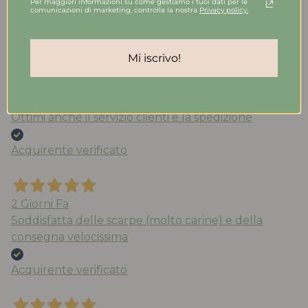
Per maggiori informazioni su come gestiamo i tuoi dati per le
comunicazioni di marketing, controlla la nostra
Privacy policy.
Ieri
Le scarpe sono bellissime e molto ben rifinite,
Mi iscrivo!
aspetto di alta classe. Per la qualità dei materiali e le
rifiniture non hanno nulla da inviare a marchi molto
più costosi e blasonati. Le consiglio vivamente.
Ottimi anche il servizio clienti e la spedizione
Acquirente verificato
2 Giorni Fa
Soddisfatta delle scarpe (molto carine) e della
consegna velocissima
Acquirente verificato