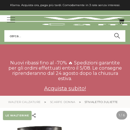
Klarna. Acquista ora, paga più tardi. Comodamente in 3 rate senza interessi.
cerca...
Nuovi ribassi fino al -70% 🔥 Spedizioni garantite
per gli ordini effettuati entro il 5/08. Le consegne
riprenderanno dal 24 agosto dopo la chiusura
estiva.
Acquista subito!
WALTER CALZATURE
SCARPE DONNA
STIVALETTO JULIETTE
1
/ 6
LE WALTERINE