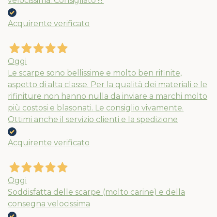
velocissima. Consigliato !!!’
Acquirente verificato
Oggi
Le scarpe sono bellissime e molto ben rifinite,
aspetto di alta classe. Per la qualità dei materiali e le
rifiniture non hanno nulla da inviare a marchi molto
più costosi e blasonati. Le consiglio vivamente.
Ottimi anche il servizio clienti e la spedizione
Acquirente verificato
Nuovi ribassi fino al 70%
Spedizioni garantite prima della
chiusura solo per gli ordini effettuati
Oggi
entro il 5/08
Soddisfatta delle scarpe (molto carine) e della
consegna velocissima