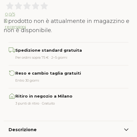
0,0
/5
Il prodotto non è attualmente in magazzino e
0
recensioni
non è disponibile.
Alternative:
Spedizione standard gratuita
Per ordini sopra 75 € · 2–5 giorni
Reso e cambio taglia gratuiti
Entro 30 giorni
Ritiro in negozio a Milano
3 punti di ritiro · Gratuito
Descrizione