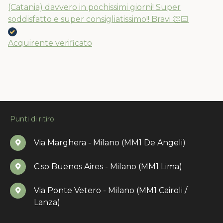
(Catania) davvero in pochissimi giorni! Super
soddisfatto e super consigliatissimo!! Bravi 👏🏻
Acquirente verificato
Punti di ritiro
Via Marghera - Milano (MM1 De Angeli)
C.so Buenos Aires - Milano (MM1 Lima)
Via Ponte Vetero - Milano (MM1 Cairoli /
Lanza)