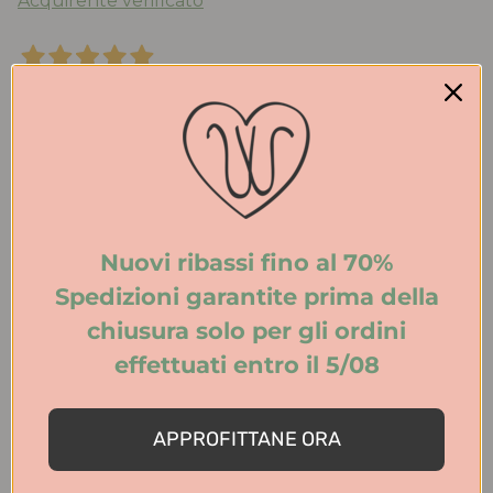
Acquirente verificato
3 Giorni Fa
Ho acquistato per la prima volta su questo sito e
devo dire che il servizio è stato perfetto. Scarpe
consegnate nei tempi previsti, prodotti
corrispondenti alla descrizione. Sicuramente
acquisterò anche in futuro!
Nuovi ribassi fino al 70%
Acquirente verificato
Spedizioni garantite prima della
chiusura solo per gli ordini
3 Giorni Fa
effettuati entro il 5/08
Consegna perfetta. Sandali stupendi, fatti bene. Si
riconosce l'artigianalità.
APPROFITTANE ORA
Acquirente verificato