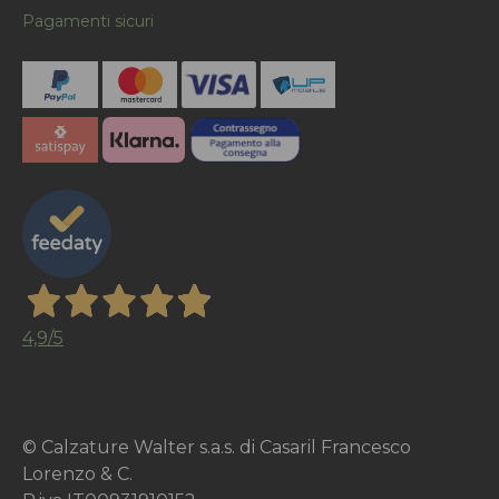
Pagamenti sicuri
4,9
/5
© Calzature Walter s.a.s. di Casaril Francesco
Lorenzo & C.