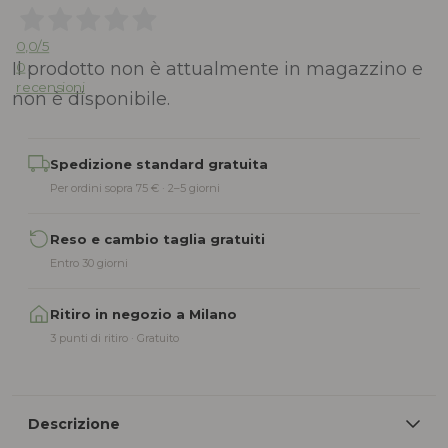
0,0
/5
Il prodotto non è attualmente in magazzino e
0
recensioni
non è disponibile.
Alternative:
Spedizione standard gratuita
Per ordini sopra 75 € · 2–5 giorni
Reso e cambio taglia gratuiti
Entro 30 giorni
Ritiro in negozio a Milano
3 punti di ritiro · Gratuito
Descrizione