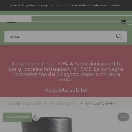
Klarna. Acquista ora, paga più tardi. Comodamente in 3 rate senza interessi.
cerca...
Nuovi ribassi fino al -70% 🔥 Spedizioni garantite
per gli ordini effettuati entro il 5/08. Le consegne
riprenderanno dal 24 agosto dopo la chiusura
estiva.
Acquista subito!
WALTER CALZATURE
SCARPE DONNA
STIVALETTO SONIA
1
/ 4
LE WALTERINE