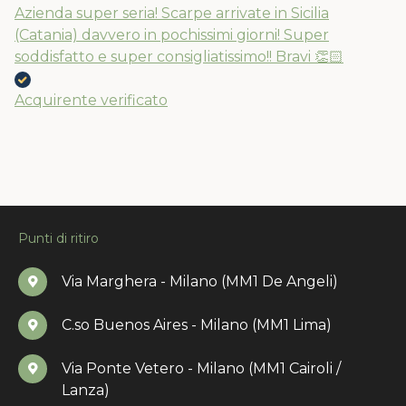
Azienda super seria! Scarpe arrivate in Sicilia
(Catania) davvero in pochissimi giorni! Super
soddisfatto e super consigliatissimo!! Bravi 👏🏻
Acquirente verificato
Punti di ritiro
Via Marghera - Milano (MM1 De Angeli)
C.so Buenos Aires - Milano (MM1 Lima)
Via Ponte Vetero - Milano (MM1 Cairoli /
Lanza)