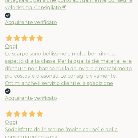
la taglia è quella che porto abitualmente, consegna
velocissima. Consigliato !!!’
Acquirente verificato
Oggi
Le scarpe sono bellissime e molto ben rifinite,
aspetto di alta classe. Per la qualità dei materiali e le
rifiniture non hanno nulla da inviare a marchi molto
più costosi e blasonati. Le consiglio vivamente.
Ottimi anche il servizio clienti e la spedizione
Nuovi ribassi fino al 70%
Acquirente verificato
Spedizioni garantite prima della
chiusura solo per gli ordini effettuati
Oggi
entro il 5/08
Soddisfatta delle scarpe (molto carine) e della
consegna velocissima