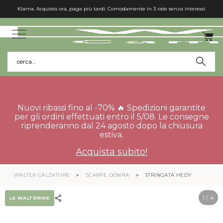
Klarna. Acquista ora, paga più tardi. Comodamente in 3 rate senza interessi.
cerca...
Nuovi ribassi fino al -70% 🔥 Spedizioni garantite
per gli ordini effettuati entro il 5/08. Le consegne
riprenderanno dal 24 agosto dopo la chiusura
estiva.
Acquista subito!
WALTER CALZATURE
SCARPE DONNA
STRINGATA HEDY
1
/ 4
LE WALTERINE