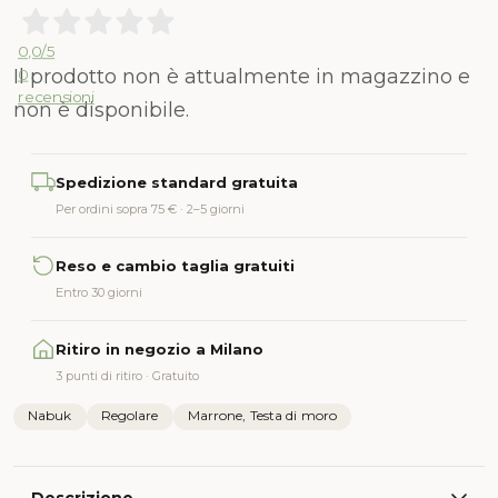
0,0
/5
Il prodotto non è attualmente in magazzino e
0
recensioni
non è disponibile.
Alternative:
Spedizione standard gratuita
Per ordini sopra 75 € · 2–5 giorni
Reso e cambio taglia gratuiti
Entro 30 giorni
Ritiro in negozio a Milano
3 punti di ritiro · Gratuito
Nabuk
Regolare
Marrone, Testa di moro