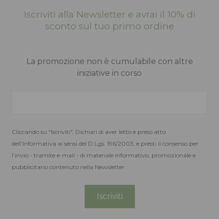
Infradito Mayari
Sandalo Madrid
Iscriviti alla Newsletter e avrai il 10% di
sconto sul tuo primo ordine
Birkenstock
Birkenstock
Beige
Argento
La promozione non è cumulabile con altre
Birko-flor
Birko-flor
iniziative in corso
Il
100,00
75,00
52,50
€
€
prezzo
originale
era:
Cliccando su "Iscriviti", Dichiari di aver letto e preso atto
dell’Informativa ai sensi del D.Lgs. 196/2003, e presti il consenso per
75,00 €.
-60%
l’invio - tramite e-mail - di materiale informativo, promozionale e
pubblicitario contenuto nella Newsletter