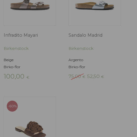
Sandalo Madrid
Sandalo Arizon
Buckle
Birkenstock
Birkenstock
Rame, Rosa
Birko-flor
Beige, Bianco
80,00
Birko-flor
€
120,00
€