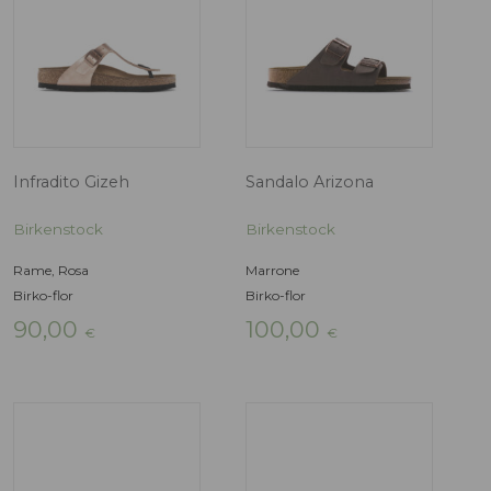
Sabot Boston pianta
Sandalo Arizon
plantare morb
Birkenstock
Birkenstock
Marrone
Pelle oliata
Beige
150,00
Pelle scamosciata
€
130,00
€