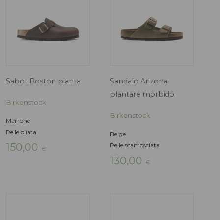
Infradito Mayari
Sabot Boston
Birkenstock
Birkenstock
Nero
Marrone
Birko-flor
Pelle oliata
90,00
150,00
€
€