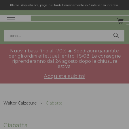
Spedizione gratuita in Italia per gli ordini superiori a 75€.
cerca...
Nuovi ribassi fino al -70% 🔥 Spedizioni garantite
per gli ordini effettuati entro il 5/08. Le consegne
riprenderanno dal 24 agosto dopo la chiusura
estiva.
Acquista subito!
Walter Calzature
Ciabatta
Ciabatta