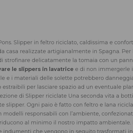
ons. Slipper in feltro riciclato, caldissima e confor
a casa realizzate artigianalmente in Spagna. Per l
i strofinare delicatamente la tomaia con un pann
are le slippers in lavatrice
e di non immergerle i
le e i materiali delle solette potrebbero danneggi
o estraibili per lasciare spazio ad un eventuale p
ezione di Slipper riciclate Una seconda vita a bottig
e slipper. Ogni paio è fatto con feltro e lana ricicla
 modelli responsabili con l’ambiente, confezionati 
e riducono al minimo il nostro impatto ambientale. 
e e indumenti che vengono in seguito trasformati in f