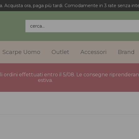
a. Acquista ora, paga più tardi. Comodamente in 3 rate senza inte
cerca...
Scarpe Uomo
Outlet
Accessori
Brand
gli ordini effettuati entro il 5/08. Le consegne riprender
estiva.