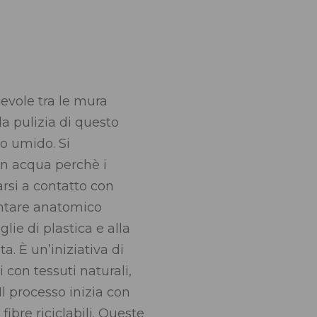
tevole tra le mura
a pulizia di questo
o umido. Si
n acqua perchè i
arsi a contatto con
lantare anatomico
lie di plastica e alla
ta. È un’iniziativa di
con tessuti naturali,
Il processo inizia con
ibre riciclabili. Queste