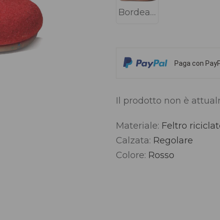
Bordeaux
Paga con PayPa
Il prodotto non è attua
Materiale:
Feltro ricicla
Alternative:
Calzata:
Regolare
Colore:
Rosso