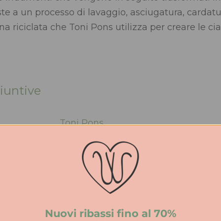
te a un processo di lavaggio, asciugatura, cardatu
lana riciclata che Toni Pons utilizza per creare le ci
iuntive
Toni Pons
Feltro riciclato
Regolare
Feltro riciclato
Nuovi ribassi fino al 70%
Gomma