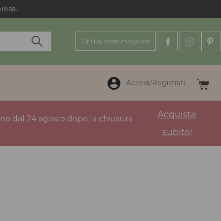
ressi.
Oh! My shoes magazine
Accedi/Registrati
Acquista
anno dal 24 agosto dopo la chiusura
subito!