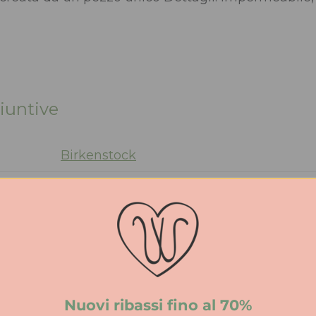
iuntive
Birkenstock
Eva
Stretta
EVA
EVA
Nuovi ribassi fino al 70%