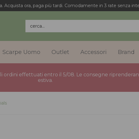
Spedizione gratuita in Italia per gli ordini superiori a 75€.
cerca...
Scarpe Uomo
Outlet
Accessori
Brand
gli ordini effettuati entro il 5/08. Le consegne riprender
estiva.
ials