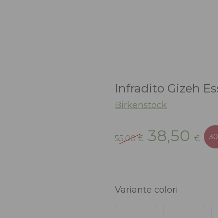
Infradito Gizeh Es
Birkenstock
Il
Il
38,50
-3
55,00
€
€
prezzo
pr
originale
att
era:
è:
55,00 €.
38,
Variante colori