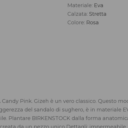
Materiale:
Eva
Alternative:
Calzata:
Stretta
Colore:
Rosa
Candy Pink. Gizeh è un vero classico. Questo mod
leggerezza del sandalo di sughero, è in materiale 
ibile. Plantare BIRKENSTOCK dalla forma anatomic
 creata da un pezzo unico Dettagli: impermeabile, 