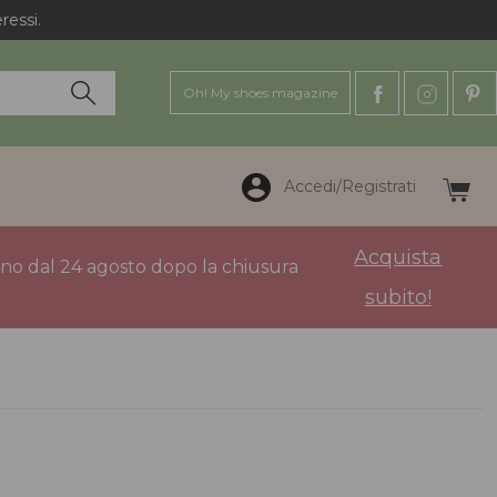
Oh! My shoes magazine
Accedi/Registrati
Acquista
anno dal 24 agosto dopo la chiusura
subito!