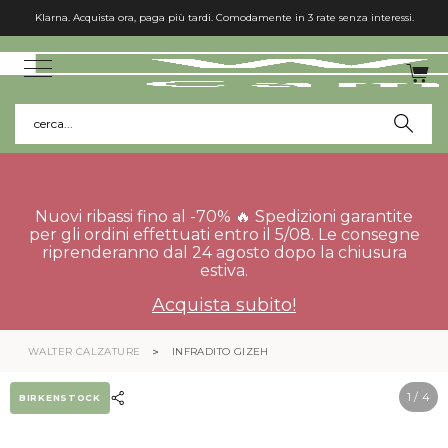
Klarna. Acquista ora, paga più tardi. Comodamente in 3 rate senza interessi.
cerca...
Nuovi ribassi fino al -70% 🔥 Spedizioni garantite
per gli ordini effettuati entro il 5/08. Le consegne
riprenderanno dal 24 agosto dopo la chiusura
estiva.
Acquista subito!
WALTER CALZATURE
INFRADITO GIZEH
1
/ 4
BIRKENSTOCK