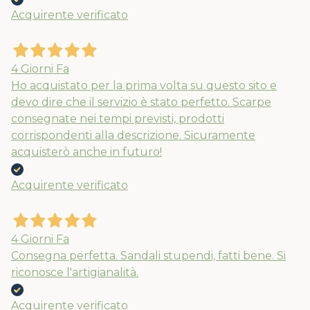
Acquirente verificato
Nuovi ribassi fino al 70%
Spedizioni garantite prima della
chiusura solo per gli ordini effettuati
4 Giorni Fa
entro il 5/08
Ho acquistato per la prima volta su questo sito e
devo dire che il servizio è stato perfetto. Scarpe
consegnate nei tempi previsti, prodotti
APPROFITTANE ORA
corrispondenti alla descrizione. Sicuramente
acquisterò anche in futuro!
Acquirente verificato
4 Giorni Fa
Consegna perfetta. Sandali stupendi, fatti bene. Si
riconosce l'artigianalità.
Acquirente verificato