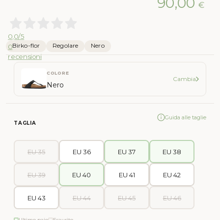
90,00
€
0,0
/5
Birko-flor
Regolare
Nero
0
recensioni
COLORE
Cambia
Nero
Guida alle taglie
TAGLIA
EU 35
EU 36
EU 37
EU 38
EU 39
EU 40
EU 41
EU 42
EU 43
EU 44
EU 45
EU 46
Ultimo paio
Esaurito