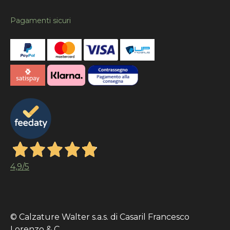
Pagamenti sicuri
4,9
/5
© Calzature Walter s.a.s. di Casaril Francesco
Lorenzo & C.