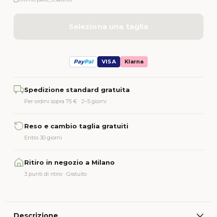
Seleziona una taglia
Pay
Pal
VISA
Klarna
Alternative:
Spedizione standard gratuita
Per ordini sopra 75 € · 2–5 giorni
Reso e cambio taglia gratuiti
Entro 30 giorni
Ritiro in negozio a Milano
3 punti di ritiro · Gratuito
Descrizione