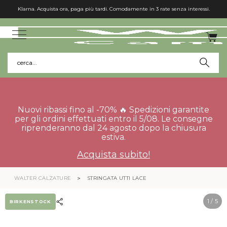
Klarna. Acquista ora, paga più tardi. Comodamente in 3 rate senza interessi.
cerca...
Nuovi ribassi fino al -70% 🔥 Spedizioni garantite
per gli ordini effettuati entro il 5/08. Le consegne
riprenderanno dal 24 agosto dopo la chiusura
estiva.
Acquista subito!
WALTER CALZATURE
STRINGATA UTTI LACE
1
/ 5
BIRKENSTOCK