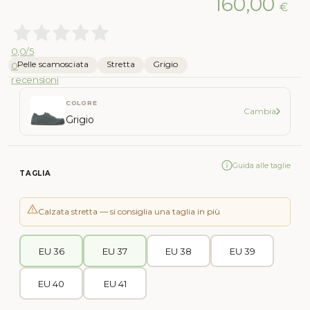
160,00
€
0,0
/5
Pelle scamosciata
Stretta
Grigio
0
recensioni
COLORE
Cambia
Grigio
Guida alle taglie
TAGLIA
Calzata stretta — si consiglia una taglia in più
EU 36
EU 37
EU 38
EU 39
EU 40
EU 41