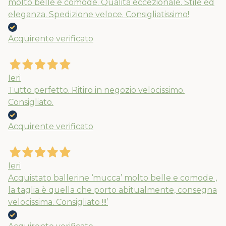
molto belle e comode. Qualità eccezionale. Stile ed
eleganza. Spedizione veloce. Consigliatissimo!
Nuovi ribassi fino al 70%
Acquirente verificato
Spedizioni garantite prima della
chiusura solo per gli ordini effettuati
entro il 5/08
Ieri
Tutto perfetto. Ritiro in negozio velocissimo.
Consigliato.
APPROFITTANE ORA
Acquirente verificato
Ieri
Acquistato ballerine ‘mucca’ molto belle e comode ,
la taglia è quella che porto abitualmente, consegna
velocissima. Consigliato !!!’