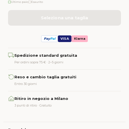
Ultimo paio
Esaurito
Seleziona una taglia
Pay
Pal
VISA
Klarna
Alternative:
Spedizione standard gratuita
Per ordini sopra 75 € · 2–5 giorni
Reso e cambio taglia gratuiti
Entro 30 giorni
Ritiro in negozio a Milano
3 punti di ritiro · Gratuito