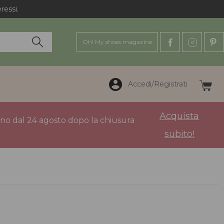
ressi.
Oh! My shoes magazine
Accedi/Registrati
Acquista
anno dal 24 agosto dopo la chiusura
subito!