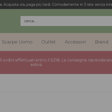
a. Acquista ora, paga più tardi. Comodamente in 3 rate senza inte
cerca...
Scarpe Uomo
Outlet
Accessori
Brand
gli ordini effettuati entro il 5/08. Le consegne riprender
estiva.