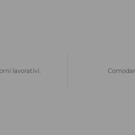
rni lavorativi.
Comodame