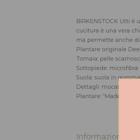
BIRKENSTOCK Utti è un
cucitura è una vera ch
ma permette anche di i
Plantare originale De
Tomaia: pelle scamosc
Sottopiede: microfibra
Suola: suola in gomma
Dettagli: mocassino co
Plantare: “Made in Ge
Informazioni agg