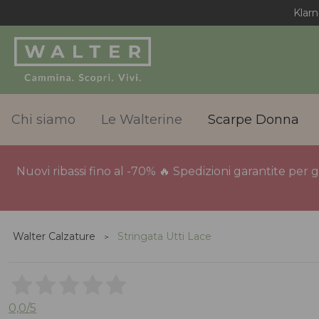
Klarn
Chi siamo
Le Walterine
Scarpe Donna
Nuovi ribassi fino al -70% 🔥 Spedizioni garantite per 
Walter Calzature
Stringata Utti Lace
0,0
/5