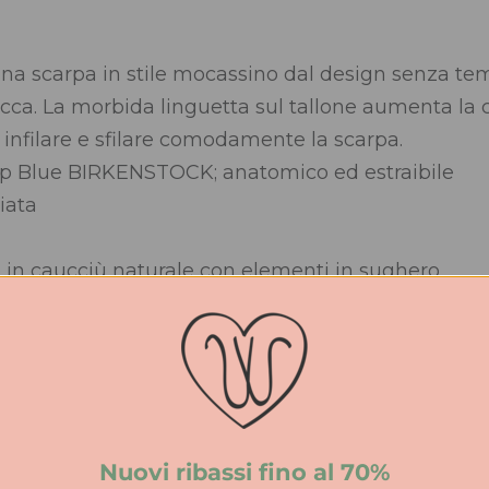
a scarpa in stile mocassino dal design senza tem
icca. La morbida linguetta sul tallone aumenta la
nfilare e sfilare comodamente la scarpa.
ep Blue BIRKENSTOCK; anatomico ed estraibile
iata
 in caucciù naturale con elementi in sughero
n cucitura appariscente e linguetta sul tallone
rmany”
Nuovi ribassi fino al 70%
iuntive