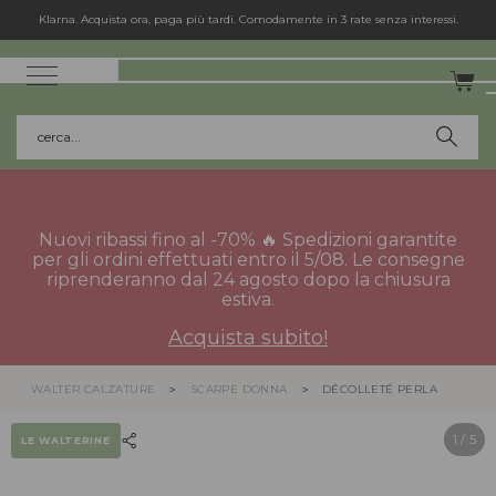
Klarna. Acquista ora, paga più tardi. Comodamente in 3 rate senza interessi.
cerca...
Nuovi ribassi fino al -70% 🔥 Spedizioni garantite
per gli ordini effettuati entro il 5/08. Le consegne
riprenderanno dal 24 agosto dopo la chiusura
estiva.
Acquista subito!
WALTER CALZATURE
SCARPE DONNA
DÉCOLLETÉ PERLA
1
/ 5
LE WALTERINE