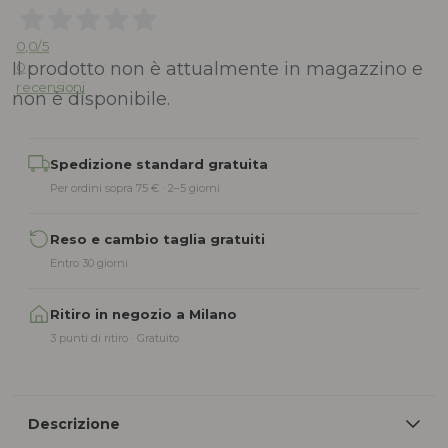
0,0
/5
Il prodotto non è attualmente in magazzino e
0
recensioni
non è disponibile.
Alternative:
Spedizione standard gratuita
Per ordini sopra 75 € · 2–5 giorni
Reso e cambio taglia gratuiti
Entro 30 giorni
Ritiro in negozio a Milano
3 punti di ritiro · Gratuito
Descrizione